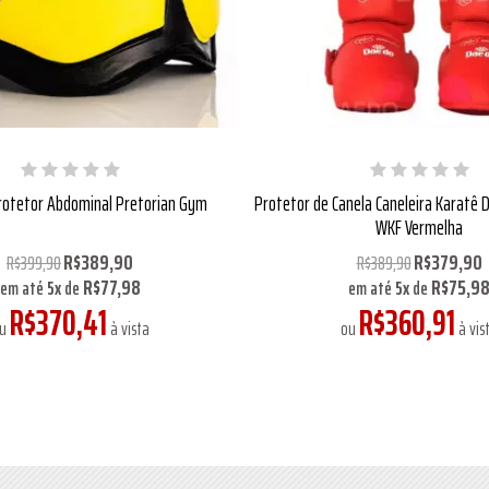
rotetor Abdominal Pretorian Gym
Protetor de Canela Caneleira Karatê
WKF Vermelha
R$389,90
R$379,90
R$399,90
R$389,90
R$77,98
R$75,9
em até
5
x
de
em até
5
x
de
R$370,41
R$360,91
u
à vista
ou
à vis