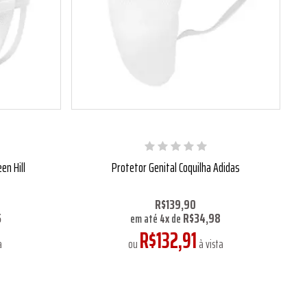
en Hill
Protetor Genital Coquilha Adidas
R$139,90
5
R$34,98
em até
4
x
de
R$132,91
a
ou
à vista