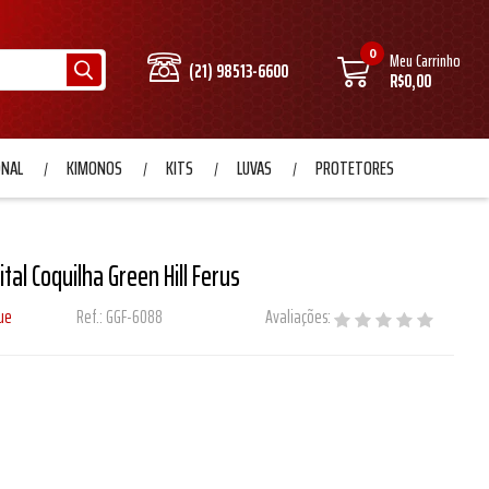
0
Meu Carrinho
(21) 98513-6600
R$0,00
ONAL
KIMONOS
KITS
LUVAS
PROTETORES
tal Coquilha Green Hill Ferus
ue
Ref.:
GGF-6088
Avaliações: