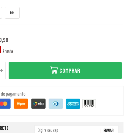
GG
9,98
1
à vista
COMPRAR
s de pagamento
FRETE
ENVIAR