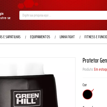
gin
astre-se
S E SAPATILHAS
EQUIPAMENTOS
LINHA FIGHT
FITNESS E FUNCI
Protetor Geni
Produto:
Em estoq
Cor