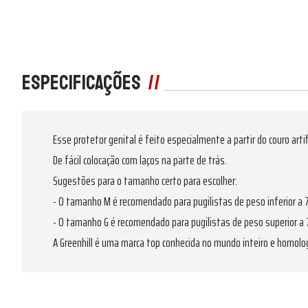
Especificações
Esse protetor genital é feito especialmente a partir do couro artif
De fácil colocação com laços na parte de trás.
Sugestões para o tamanho certo para escolher:
- O tamanho M é recomendado para pugilistas de peso inferior a 7
- O tamanho G é recomendado para pugilistas de peso superior a 
A Greenhill é uma marca top conhecida no mundo inteiro e homolog