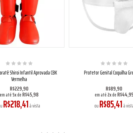
aratê Shiroi Infantil Aprovada CBK
Protetor Genital Coquilha Gre
Vermelha
R$229,90
R$89,90
R$45,98
R$44,9
em até
5
x
de
em até
2
x
de
R$218,41
R$85,41
ou
à vista
ou
à vist