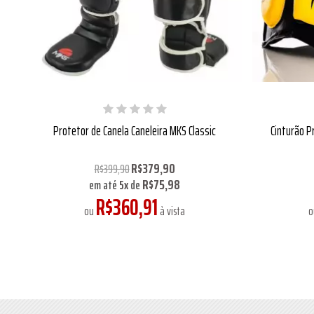
Protetor de Canela Caneleira MKS Classic
Cinturão P
R$379,90
R$399,90
R$75,98
em até
5
x
de
R$360,91
ou
à vista
o