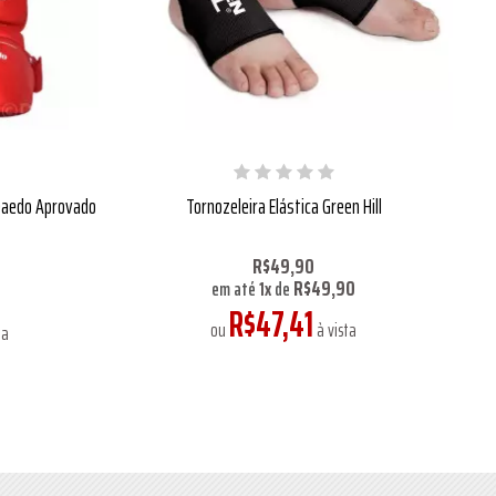
 Daedo Aprovado
Tornozeleira Elástica Green Hill
R$49,90
R$49,90
8
em até
1
x
de
R$47,41
ou
à vista
ta