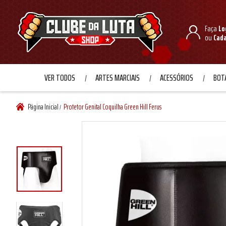
Faça
Lo
ou
Cad
VER TODOS
ARTES MARCIAIS
ACESSÓRIOS
BOTA
Página Inicial
Protetor Genital Coquilha Green Hill Ferus
/