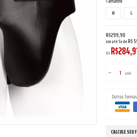
Tamanho
M
G
R$299,90
R$ 5
em até
5
x
de
R$284,9
ou
unid.
Outras forma
CALCULE SEU 