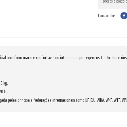
preços e prazo 
Compartilhe
icial com forro macio e confortável no interior que protegem os testículos e rins
0 kg.
70 kg.
ada pelas principais federações internacionais como IJF, EJU, AIBA, WKF, WTF, W