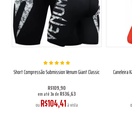
Short Compressão Submission Venum Giant Classic
Caneleira K
R$109,90
R$36,63
em até
3
x
de
R$104,41
ou
à vista