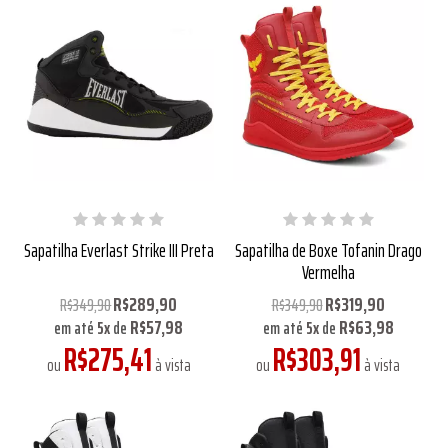
Sapatilha Everlast Strike III Preta
Sapatilha de Boxe Tofanin Drago
Vermelha
R$289,90
R$319,90
R$349,90
R$349,90
R$57,98
R$63,98
em até
5
x
de
em até
5
x
de
R$275,41
R$303,91
ou
à vista
ou
à vista