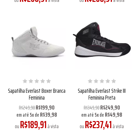
ou
à vista
ou
à vista
Sapatilha Everlast Boxer Branca
Sapatilha Everlast Strike III
Feminina
Feminina Preta
R$199,90
R$249,90
R$249,90
R$349,90
R$39,98
R$49,98
em até
5
x
de
em até
5
x
de
R$189,91
R$237,41
ou
à vista
ou
à vista