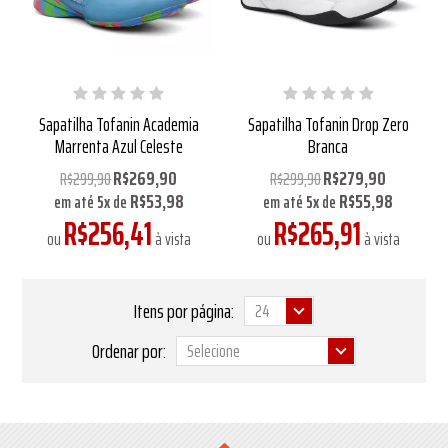
Sapatilha Tofanin Academia
Sapatilha Tofanin Drop Zero
Marrenta Azul Celeste
Branca
R$269,90
R$279,90
R$299,90
R$299,90
R$53,98
R$55,98
em até
5
x
de
em até
5
x
de
R$256,41
R$265,91
ou
à vista
ou
à vista
Itens por página:
Ordenar por: