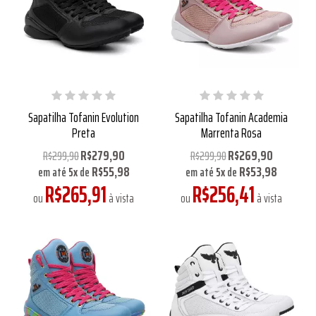
Sapatilha Tofanin Evolution
Sapatilha Tofanin Academia
Preta
Marrenta Rosa
R$279,90
R$269,90
R$299,90
R$299,90
R$55,98
R$53,98
em até
5
x
de
em até
5
x
de
R$265,91
R$256,41
ou
à vista
ou
à vista