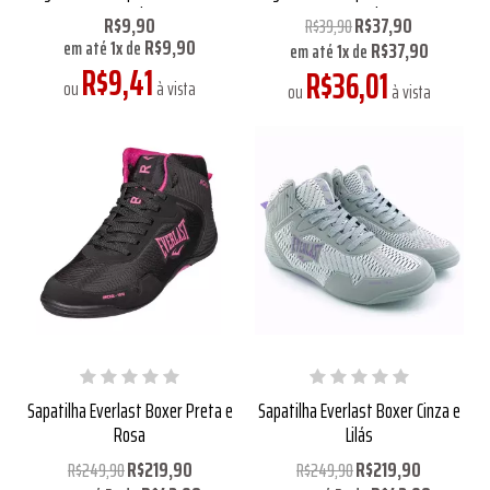
15ml
220ml
R$9,90
R$37,90
R$39,90
R$9,90
R$37,90
em até
1
x
de
em até
1
x
de
R$9,41
R$36,01
ou
à vista
ou
à vista
Sapatilha Everlast Boxer Preta e
Sapatilha Everlast Boxer Cinza e
Rosa
Lilás
R$219,90
R$219,90
R$249,90
R$249,90