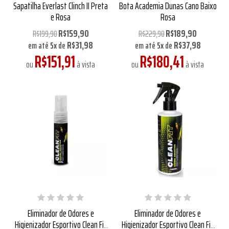
Sapatilha Everlast Clinch II Preta
Bota Academia Dunas Cano Baixo
e Rosa
Rosa
R$159,90
R$189,90
R$199,90
R$229,90
R$31,98
R$37,98
em até
5
x
de
em até
5
x
de
R$151,91
R$180,41
ou
à vista
ou
à vista
Eliminador de Odores e
Eliminador de Odores e
Higienizador Esportivo Clean Fit
Higienizador Esportivo Clean Fit