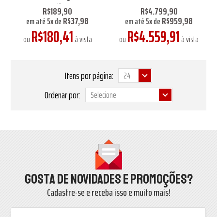
Hill
R$189,90
R$4.799,90
R$37,98
R$959,98
em até
5
x
de
em até
5
x
de
R$180,41
R$4.559,91
ou
à vista
ou
à vista
Itens por página:
Ordenar por:
Gosta de novidades e promoções?
Cadastre-se e receba isso e muito mais!