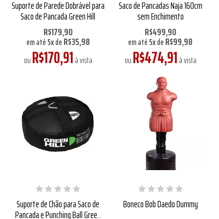
Suporte de Parede Dobrável para
Saco de Pancadas Naja 160cm
Saco de Pancada Green Hill
sem Enchimento
R$179,90
R$499,90
R$35,98
R$99,98
em até
5
x
de
em até
5
x
de
R$170,91
R$474,91
ou
à vista
ou
à vista
Suporte de Chão para Saco de
Boneco Bob Daedo Dummy
Pancada e Punching Ball Green