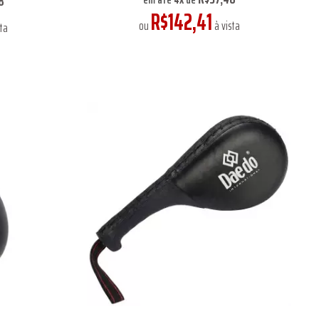
8
R$142,41
ou
à vista
ta