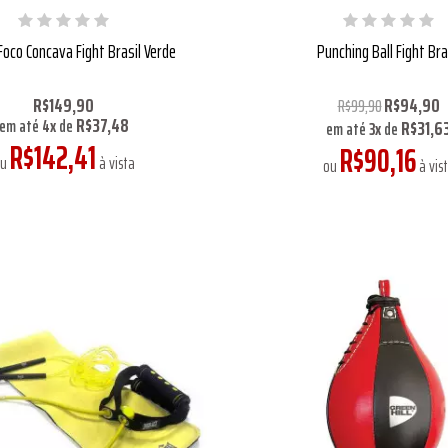
Foco Concava Fight Brasil Verde
Punching Ball Fight Bra
R$149,90
R$94,90
R$99,90
R$37,48
R$31,6
em até
4
x
de
em até
3
x
de
R$142,41
R$90,16
ou
à vista
ou
à vis