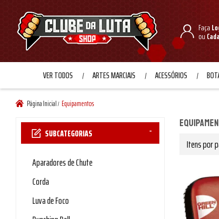
Faça
Lo
ou
Cad
VER TODOS
ARTES MARCIAIS
ACESSÓRIOS
BOTA
Página Inicial
Equipamentos
/
Equipame
SUBCATEGORIAS
Itens por p
Aparadores de Chute
Corda
Luva de Foco