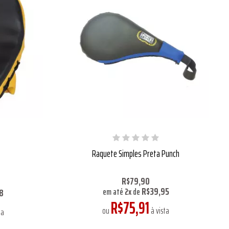
Raquete Simples Preta Punch
R$79,90
R$39,95
8
em até
2
x
de
R$75,91
ou
à vista
ta