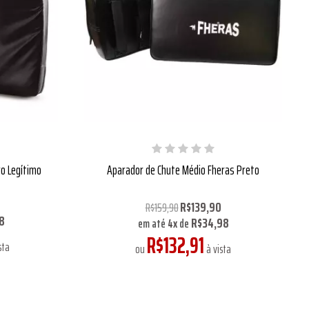
ro Legítimo
Aparador de Chute Médio Fheras Preto
R$139,90
R$159,90
8
R$34,98
em até
4
x
de
R$132,91
sta
ou
à vista