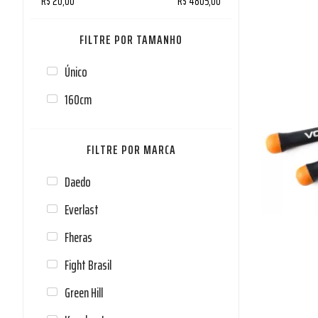
R$ 20,00
R$ 4805,00
TAMANHO
Único
160cm
MARCA
Daedo
Everlast
Fheras
Fight Brasil
Green Hill