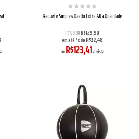
sil
Raquete Simples Daedo Extra Alta Qualidade
R$129,90
R$139,90
3
R$32,48
em até
4
x
de
R$123,41
ta
ou
à vista