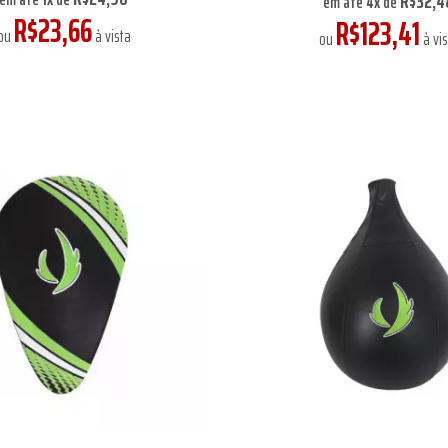
R$32,4
em até
4
x
de
R$23,66
R$123,41
ou
à vista
ou
à vis