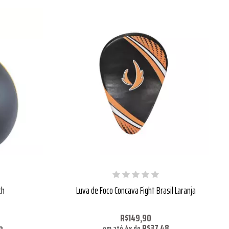
ch
Luva de Foco Concava Fight Brasil Laranja
R$149,90
R$37,48
em até
4
x
de