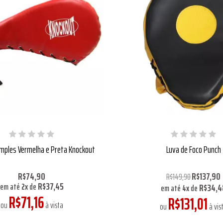
mples Vermelha e Preta Knockout
Luva de Foco Punch
R$74,90
R$137,90
R$149,90
R$37,45
R$34,4
em até
2
x
de
em até
4
x
de
R$71,16
R$131,01
ou
à vista
ou
à vis