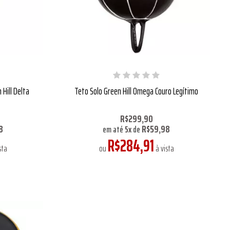
Hill Delta
Teto Solo Green Hill Omega Couro Legítimo
R$299,90
8
R$59,98
em até
5
x
de
R$284,91
sta
ou
à vista