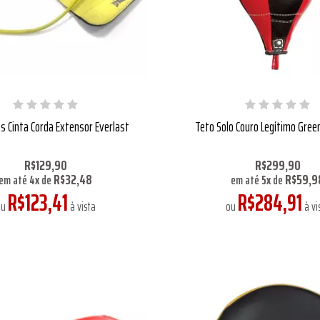
ss Cinta Corda Extensor Everlast
Teto Solo Couro Legítimo Green 
R$129,90
R$299,90
R$32,48
R$59,9
em até
4
x
de
em até
5
x
de
R$123,41
R$284,91
ou
à vista
ou
à vi