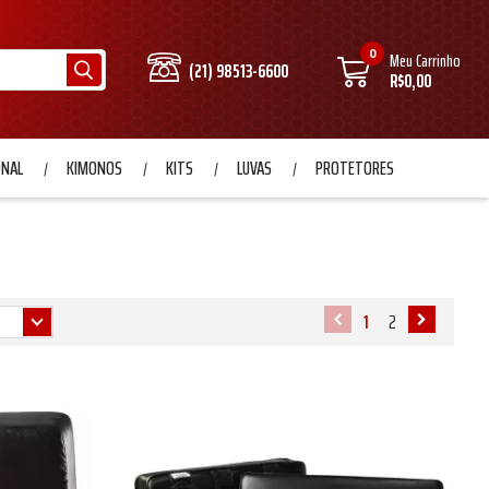
0
Meu Carrinho
(21) 98513-6600
R$0,00
ONAL
KIMONOS
KITS
LUVAS
PROTETORES
1
2