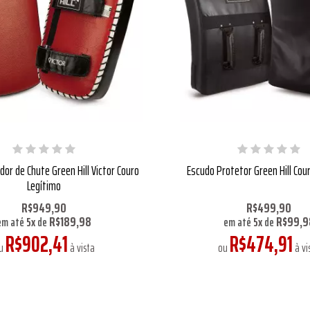
dor de Chute Green Hill Victor Couro
Escudo Protetor Green Hill Cou
Legítimo
R$949,90
R$499,90
R$189,98
R$99,9
em até
5
x
de
em até
5
x
de
R$902,41
R$474,91
u
à vista
ou
à vi