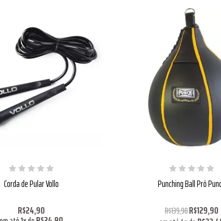
Corda de Pular Vollo
Punching Ball Pró Pun
R$24,90
R$129,90
R$139,90
R$24,90
em até
1
x
de