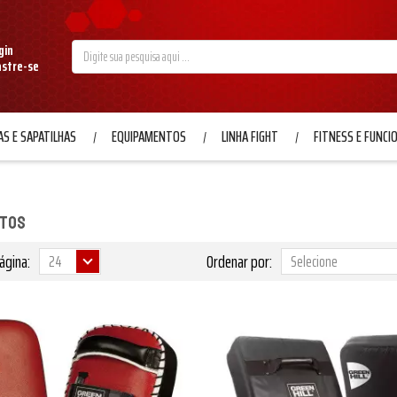
gin
astre-se
S E SAPATILHAS
EQUIPAMENTOS
LINHA FIGHT
FITNESS E FUNCI
ntos
ágina:
Ordenar por: