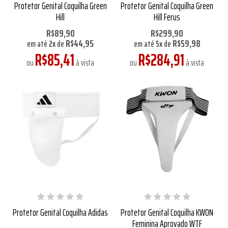
Protetor Genital Coquilha Green
Protetor Genital Coquilha Green
Hill
Hill Ferus
R$89,90
R$299,90
R$44,95
R$59,98
em até
2
x
de
em até
5
x
de
R$85,41
R$284,91
ou
à vista
ou
à vista
Protetor Genital Coquilha Adidas
Protetor Genital Coquilha KWON
Feminina Aprovado WTF