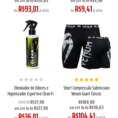
R$32,63
R$9,90
em até
3
x
de
em até
1
x
de
R$93,01
R$9,41
ou
à vista
ou
à vista
Eliminador de Odores e
Short Compressão Submission
Higienizador Esportivo Clean Fit
Venum Giant Classic
220ml
R$37,90
R$109,90
R$39,90
R$36,63
R$37,90
em até
3
x
de
em até
1
x
de
R$104,41
R$36,01
ou
à vista