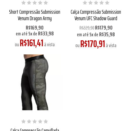
Short Compressão Submission
Calça Compressão Submission
Venum Dragon Army
Venum UFC Shadow Guard
R$169,90
R$179,90
R$229,90
R$33,98
R$35,98
em até
5
x
de
em até
5
x
de
R$161,41
R$170,91
ou
à vista
ou
à vista
Calça Compressão Camuflada