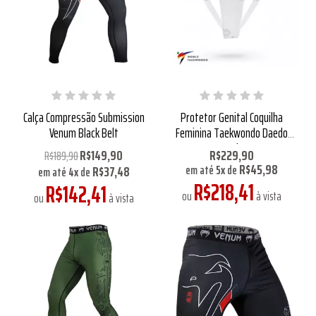
Calça Compressão Submission
Protetor Genital Coquilha
Venum Black Belt
Feminina Taekwondo Daedo
Aprovada WT
R$149,90
R$229,90
R$189,90
R$45,98
R$37,48
em até
5
x
de
em até
4
x
de
R$218,41
R$142,41
ou
à vista
ou
à vista