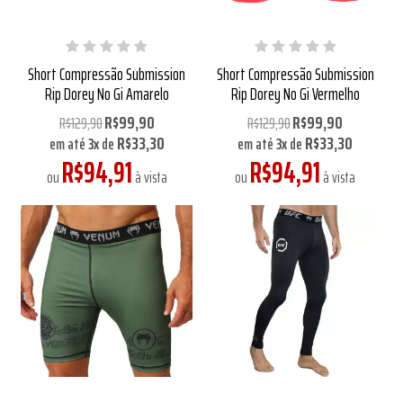
Short Compressão Submission
Short Compressão Submission
Rip Dorey No Gi Amarelo
Rip Dorey No Gi Vermelho
R$99,90
R$99,90
R$129,90
R$129,90
R$33,30
R$33,30
em até
3
x
de
em até
3
x
de
R$94,91
R$94,91
ou
à vista
ou
à vista