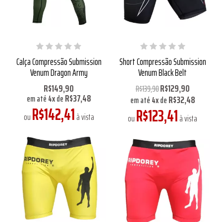
Calça Compressão Submission
Short Compressão Submission
Venum Dragon Army
Venum Black Belt
R$149,90
R$129,90
R$139,90
R$37,48
R$32,48
em até
4
x
de
em até
4
x
de
R$142,41
R$123,41
ou
à vista
ou
à vista