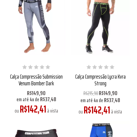
Calça Compressão Submission
Calça Compressão Lycra Kvra
Venum Bomber Dark
Strong
R$149,90
R$149,90
R$215,90
R$37,48
R$37,48
em até
4
x
de
em até
4
x
de
R$142,41
R$142,41
ou
à vista
ou
à vista