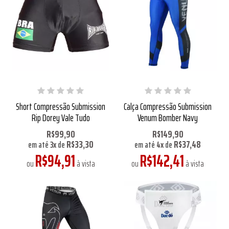
Short Compressão Submission
Calça Compressão Submission
Rip Dorey Vale Tudo
Venum Bomber Navy
R$99,90
R$149,90
R$33,30
R$37,48
em até
3
x
de
em até
4
x
de
R$94,91
R$142,41
ou
à vista
ou
à vista