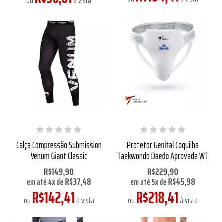
ou
à vista
Calça Compressão Submission
Protetor Genital Coquilha
Venum Giant Classic
Taekwondo Daedo Aprovada WT
R$149,90
R$229,90
R$37,48
R$45,98
em até
4
x
de
em até
5
x
de
R$142,41
R$218,41
ou
à vista
ou
à vista