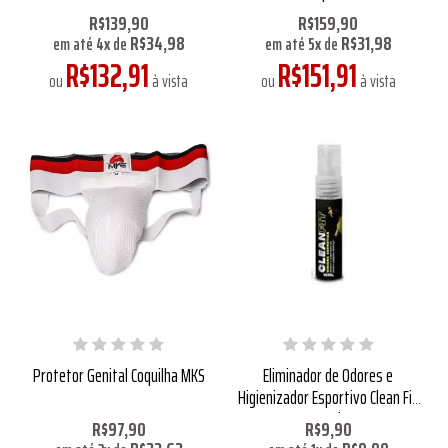
R$139,90
R$159,90
R$34,98
R$31,98
em até
4
x
de
em até
5
x
de
R$132,91
R$151,91
ou
à vista
ou
à vista
Protetor Genital Coquilha MKS
Eliminador de Odores e
Higienizador Esportivo Clean Fit
15ml
R$97,90
R$9,90