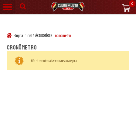
0
Acessórios
Página Inicial
Cronômetro
/
/
Cronômetro
Não há produtos cadastrados nesta categoria.