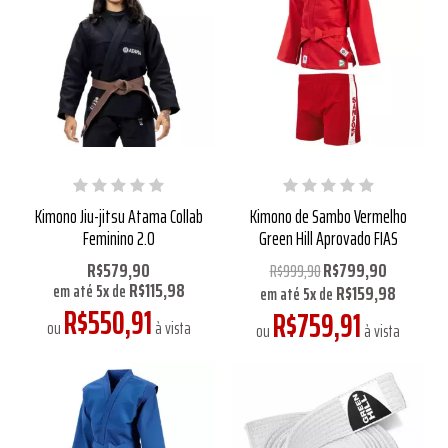
Kimono Jiu-jitsu Atama Collab
Kimono de Sambo Vermelho
Feminino 2.0
Green Hill Aprovado FIAS
R$579,90
R$799,90
R$999,90
R$115,98
R$159,98
em até
5
x
de
em até
5
x
de
R$550,91
R$759,91
ou
à vista
ou
à vista