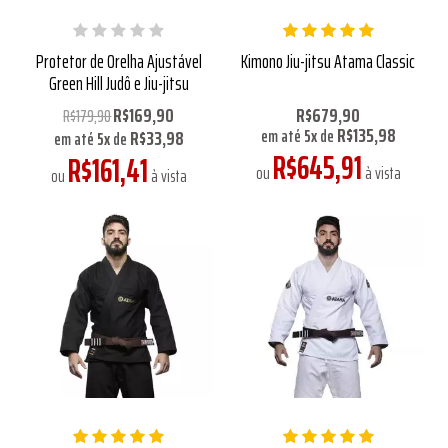
Protetor de Orelha Ajustável
Kimono Jiu-jitsu Atama Classic
Green Hill Judô e Jiu-jitsu
R$169,90
R$679,90
R$179,90
R$135,98
R$33,98
em até
5
x
de
em até
5
x
de
R$645,91
R$161,41
ou
à vista
ou
à vista