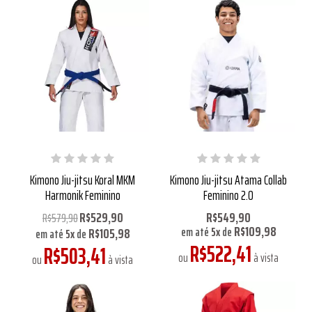
Kimono Jiu-jitsu Koral MKM
Kimono Jiu-jitsu Atama Collab
Harmonik Feminino
Feminino 2.0
R$529,90
R$549,90
R$579,90
R$109,98
R$105,98
em até
5
x
de
em até
5
x
de
R$522,41
R$503,41
ou
à vista
ou
à vista