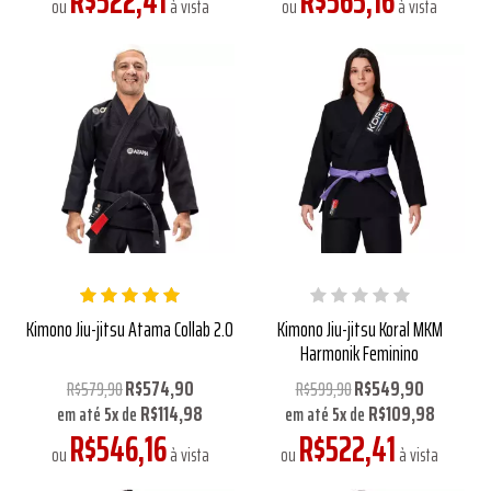
R$522,41
R$565,16
ou
à vista
ou
à vista
Kimono Jiu-jitsu Atama Collab 2.0
Kimono Jiu-jitsu Koral MKM
Harmonik Feminino
R$574,90
R$549,90
R$579,90
R$599,90
R$114,98
R$109,98
em até
5
x
de
em até
5
x
de
R$546,16
R$522,41
ou
à vista
ou
à vista