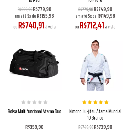
R$779,90
R$749,90
R$809,90
R$779,90
R$155,98
R$149,98
em até
5
x
de
em até
5
x
de
R$740,91
R$712,41
ou
à vista
ou
à vista
Bolsa Multifuncional Atama Duo
Kimono Jiu-jitsu Atama Mundial
10 Branco
R$359,90
R$739,90
R$749,90