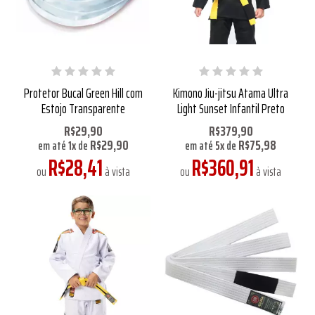
Protetor Bucal Green Hill com
Kimono Jiu-jitsu Atama Ultra
Estojo Transparente
Light Sunset Infantil Preto
R$29,90
R$379,90
R$29,90
R$75,98
em até
1
x
de
em até
5
x
de
R$28,41
R$360,91
ou
à vista
ou
à vista