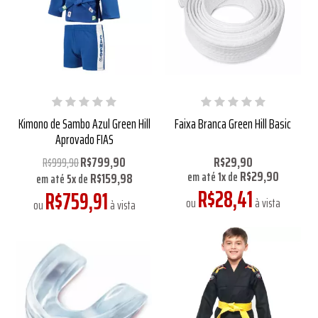
Kimono de Sambo Azul Green Hill
Faixa Branca Green Hill Basic
Aprovado FIAS
R$799,90
R$29,90
R$999,90
R$29,90
R$159,98
em até
1
x
de
em até
5
x
de
R$28,41
R$759,91
ou
à vista
ou
à vista