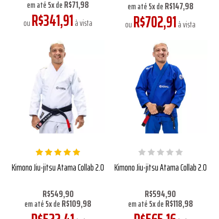
R$71,98
R$147,98
em até
5
x
de
em até
5
x
de
R$341,91
R$702,91
ou
à vista
ou
à vista
Kimono Jiu-jitsu Atama Collab 2.0
Kimono Jiu-jitsu Atama Collab 2.0
R$549,90
R$594,90
R$109,98
R$118,98
em até
5
x
de
em até
5
x
de