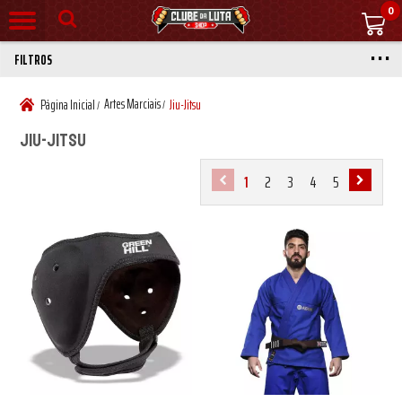
0
FILTROS
Artes Marciais
Página Inicial
Jiu-Jitsu
/
/
Jiu-Jitsu
1
2
3
4
5