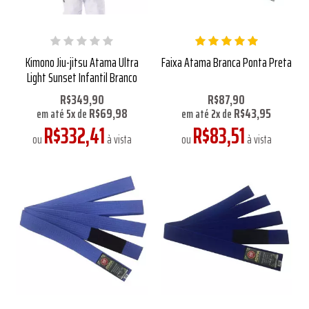
Kimono Jiu-jitsu Atama Ultra
Faixa Atama Branca Ponta Preta
Light Sunset Infantil Branco
R$349,90
R$87,90
R$69,98
R$43,95
em até
5
x
de
em até
2
x
de
R$332,41
R$83,51
ou
à vista
ou
à vista