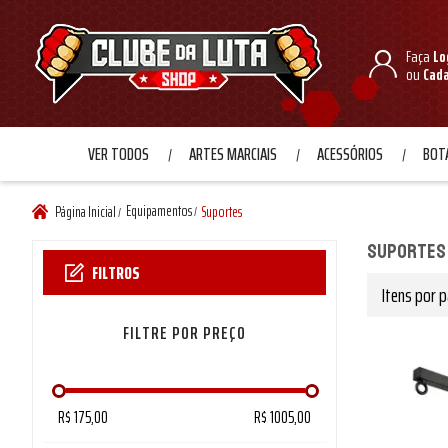
Faça
Lo
ou
Cad
VER TODOS
ARTES MARCIAIS
ACESSÓRIOS
BOTA
Equipamentos
Página Inicial
Suportes
/
/
Suportes
FILTROS
Itens por p
PREÇO
R$ 175,00
R$ 1005,00