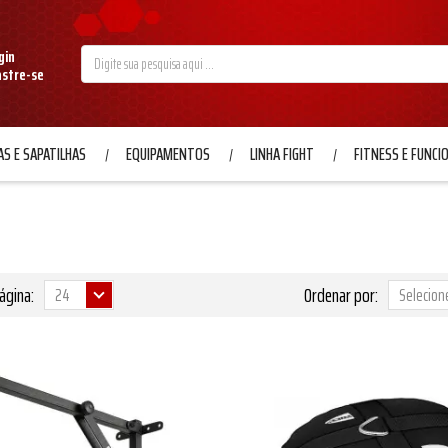
gin
astre-se
S E SAPATILHAS
EQUIPAMENTOS
LINHA FIGHT
FITNESS E FUNCI
ágina:
Ordenar por: