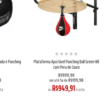
ada e Punching
Plataforma Ajustável Punching Ball Green Hill
com Pera de Couro
R$999,90
8
R$199,98
em até
5
x
de
R$949,91
sta
ou
à vista