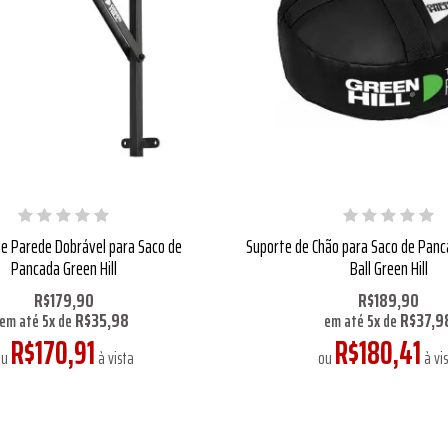
e Parede Dobrável para Saco de
Suporte de Chão para Saco de Panc
Pancada Green Hill
Ball Green Hill
R$179,90
R$189,90
R$35,98
R$37,9
em até
5
x
de
em até
5
x
de
R$170,91
R$180,41
ou
à vista
ou
à vi