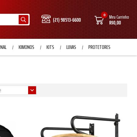
0
Meu Carrinho
(21) 98513-6600
R$0,00
ONAL
KIMONOS
KITS
LUVAS
PROTETORES