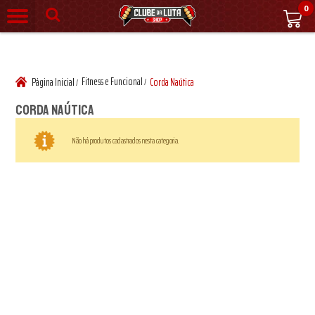
0
Fitness e Funcional
Página Inicial
Corda Naútica
/
/
Corda Naútica
Não há produtos cadastrados nesta categoria.