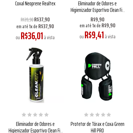
Coxal Neoprene Realtex
Eliminador de Odores e
Higienizador Esportivo Clean Fit
15ml
R$37,90
R$9,90
R$39,90
R$9,90
R$37,90
em até
1
x
de
em até
1
x
de
R$9,41
R$36,01
ou
à vista
ou
à vista
Eliminador de Odores e
Protetor de Tórax e Coxa Green
Higienizador Esportivo Clean Fit
Hill PRO