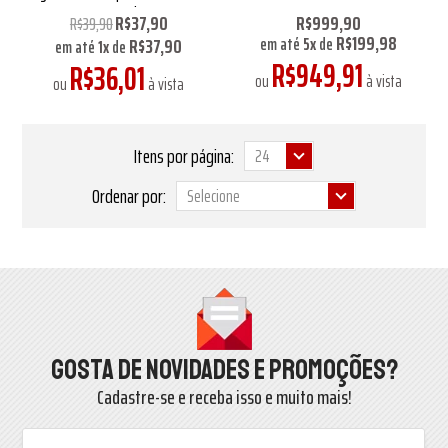
220ml
R$37,90
R$999,90
R$39,90
R$199,98
R$37,90
em até
5
x
de
em até
1
x
de
R$949,91
R$36,01
ou
à vista
ou
à vista
Itens por página:
Ordenar por:
Gosta de novidades e promoções?
Cadastre-se e receba isso e muito mais!