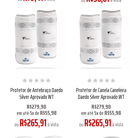
ou
à vista
Protetor de Antebraço Daedo
Protetor de Canela Caneleira
Silver Aprovado WT
Daedo Silver Aprovado WT
R$279,90
R$279,90
R$55,98
R$55,98
em até
5
x
de
em até
5
x
de
R$265,91
R$265,91
ou
à vista
ou
à vista