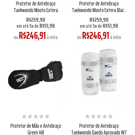
Protetor de Antebraço
Protetor de Antebraço
Taekwondo Mooto Extera
Taekwondo Mooto Extera Black
Aprovado WT
Aprovado WT
R$259,90
R$259,90
R$51,98
R$51,98
em até
5
x
de
em até
5
x
de
R$246,91
R$246,91
ou
à vista
ou
à vista
Protetor de Mão e Antebraço
Protetor de Antebraço
Green Hill
Taekwondo Daedo Aprovado WT