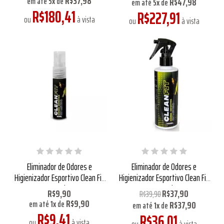
R$37,98
R$47,98
em até
5
x
de
em até
5
x
de
R$180,41
R$227,91
ou
à vista
ou
à vista
Eliminador de Odores e
Eliminador de Odores e
Higienizador Esportivo Clean Fit
Higienizador Esportivo Clean Fit
15ml
220ml
R$9,90
R$37,90
R$39,90
R$9,90
R$37,90
em até
1
x
de
em até
1
x
de
R$9,41
R$36,01
ou
à vista