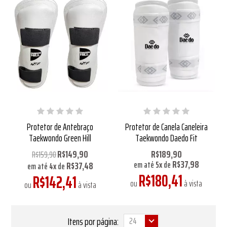
Protetor de Antebraço
Protetor de Canela Caneleira
Taekwondo Green Hill
Taekwondo Daedo Fit
R$149,90
R$189,90
R$159,90
R$37,98
R$37,48
em até
5
x
de
em até
4
x
de
R$180,41
R$142,41
ou
à vista
ou
à vista
Itens por página: