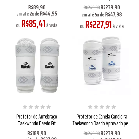
R$89,90
R$239,90
R$249,90
R$44,95
R$47,98
em até
2
x
de
em até
5
x
de
R$85,41
R$227,91
ou
à vista
ou
à vista
Protetor de Antebraço
Protetor de Canela Caneleira
Taekwondo Daedo Fit
Taekwondo Daedo Aprovado pela
WT
R$189,90
R$239,90
R$249,90