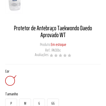
Protetor de Antebraço Taekwondo Daedo
Aprovado WT
Produto:
Em estoque
Ref.:
PAODbc
Avaliações:
Cor
Tamanho
P
M
G
GG