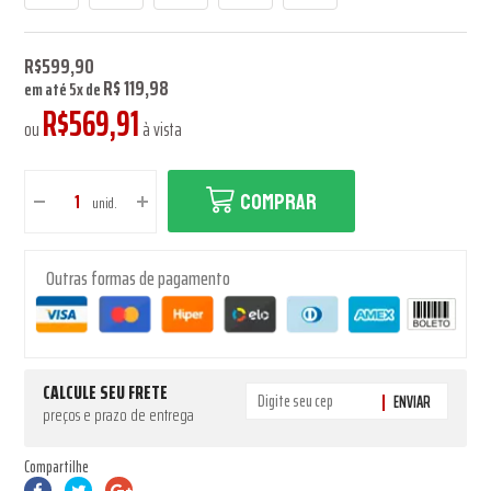
R$599,90
R$ 119,98
em até
5
x
de
R$569,91
ou
à vista
COMPRAR
unid.
Outras formas de pagamento
CALCULE SEU FRETE
ENVIAR
preços e prazo de entrega
Compartilhe