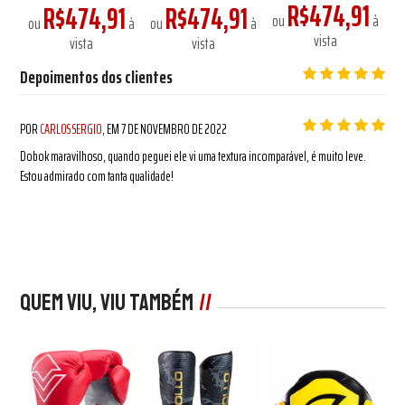
R$474,91
1
R$474,91
R$474,91
ou
à
à
ou
à
ou
à
o
vista
vista
vista
Depoimentos dos clientes
POR
CARLOS SERGIO
, EM
7 DE NOVEMBRO DE 2022
Dobok maravilhoso, quando peguei ele vi uma textura incomparável, é muito leve.
Estou admirado com tanta qualidade!
Quem viu, viu também