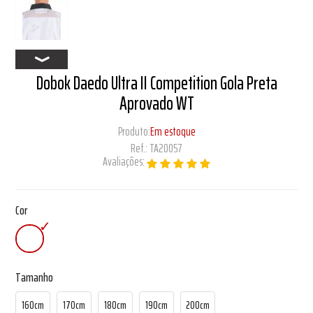
Dobok Daedo Ultra II Competition Gola Preta
Aprovado WT
Produto:
Em estoque
Ref.:
TA20057
Avaliações:
Cor
Tamanho
160cm
170cm
180cm
190cm
200cm