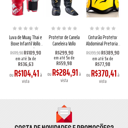
ock
Luva de Muay Thai e
Protetor de Canela
Cinturão Protetor
Pr
lo
Boxe Infantil Vollo
Caneleira Vollo
Abdominal Pretorian
08oz Vermelha
Gym
R$109,90
R$299,90
R$389,90
R$119,90
R$399,90
em até
5
x
de
em até
3
x
de
em até
5
x
de
R$59,98
R$36,63
R$77,98
1
R$284,91
R$104,41
R$370,41
à
ou
à
o
ou
à
ou
à
vista
vista
vista