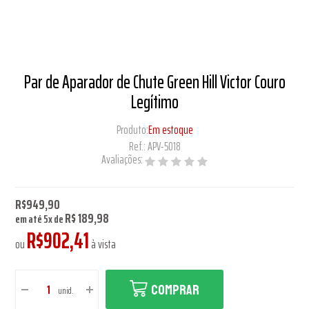
Par de Aparador de Chute Green Hill Victor Couro
Legítimo
Produto:
Em estoque
Ref.:
APV-5018
Avaliações:
R$949,90
R$ 189,98
em até
5
x
de
R$902,41
ou
à vista
COMPRAR
unid.