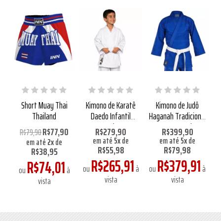
 e
Short Muay Thai
Kimono de Karatê
Kimono de Judô
ry
Thailand
Daedo Infantil
Haganah Tradicional
K
Aprovado WKF
480g Azul
0
R$77,90
R$279,90
R$399,90
R$79,90
em até
5
x
de
em até
5
x
de
em até
2
x
de
R$55,98
R$79,98
R$38,95
R$265,91
R$379,91
R$74,01
ou
à
ou
à
à
ou
à
vista
vista
vista