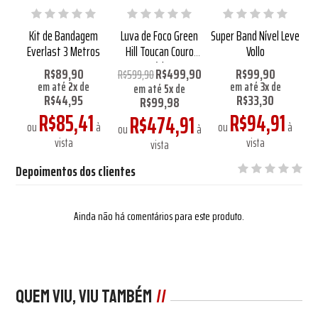
l
Kit de Bandagem
Luva de Foco Green
Super Band Nível Leve
ndo
Everlast 3 Metros
Hill Toucan Couro
Vollo
C
WT
Legítimo
D
R$89,90
R$499,90
R$99,90
R$599,90
em até
2
x
de
em até
3
x
de
em até
5
x
de
R$44,95
R$33,30
R$99,98
1
R$85,41
R$94,91
R$474,91
à
ou
à
ou
à
o
ou
à
vista
vista
vista
Depoimentos dos clientes
Ainda não há comentários para este produto.
Quem viu, viu também