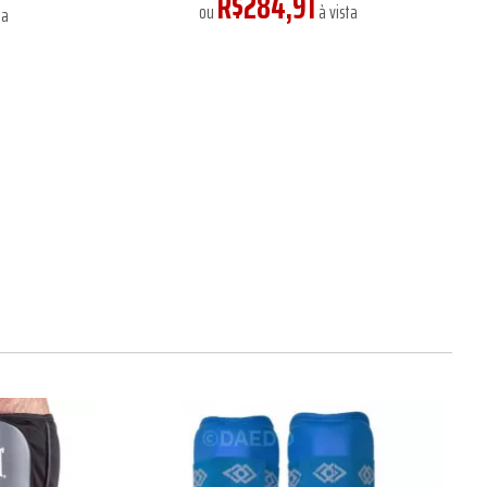
R$284,91
ou
à vista
ta