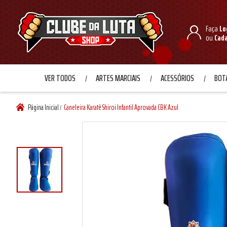
Faça
Lo
ou
Cad
VER TODOS
ARTES MARCIAIS
ACESSÓRIOS
BOTA
Página Inicial
Caneleira Karatê Shiroi Infantil Aprovada CBK Azul
/