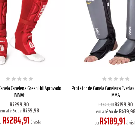
Canela Caneleira Green Hill Aprovado
Protetor de Canela Caneleira Everla
IMMAF
MMA
R$299,90
R$199,90
R$349,90
R$59,98
R$39,9
em até
5
x
de
em até
5
x
de
R$284,91
R$189,91
u
à vista
ou
à vis