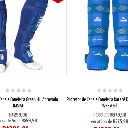
Canela Caneleira Green Hill Aprovado
Protetor de Canela Caneleira Karatê
IMMAF
WKF Azul
R$299,90
R$379,90
R$389,90
R$59,98
R$75,9
em até
5
x
de
em até
5
x
de