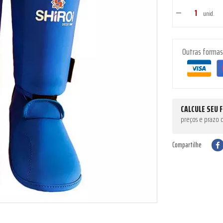
unid.
Outras forma
CALCULE SEU 
preços e prazo 
Compartilhe