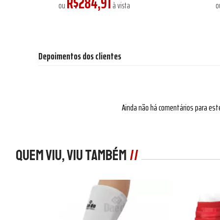
R$284,91
ou
à vista
o
Depoimentos dos clientes
Ainda não há comentários para est
Quem viu, viu também