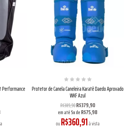
st Performance
Protetor de Canela Caneleira Karatê Daedo Aprovado
WKF Azul
R$379,90
R$389,90
8
R$75,98
em até
5
x
de
R$360,91
ta
ou
à vista