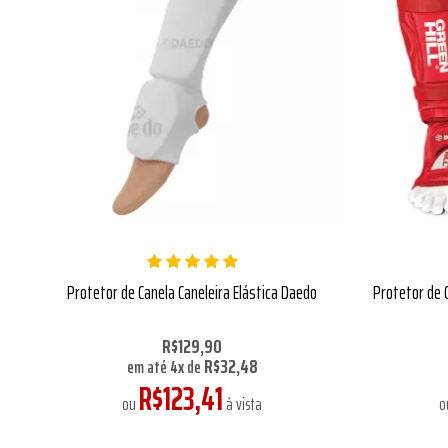
Protetor de Canela Caneleira Elástica Daedo
Protetor de 
R$129,90
R$32,48
em até
4
x
de
R$123,41
ou
à vista
o