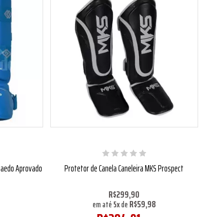
 Daedo Aprovado
Protetor de Canela Caneleira MKS Prospect
R$299,90
R$59,98
8
em até
5
x
de