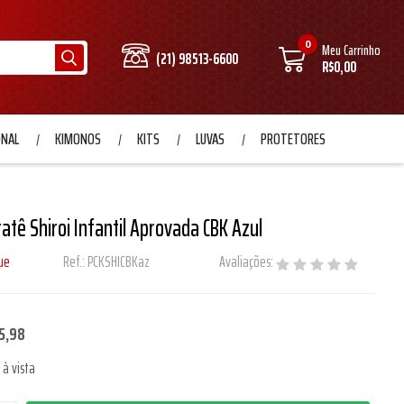
0
Meu Carrinho
(21) 98513-6600
R$0,00
ONAL
KIMONOS
KITS
LUVAS
PROTETORES
atê Shiroi Infantil Aprovada CBK Azul
ue
Ref.:
PCKSHICBKaz
Avaliações:
5,98
à vista