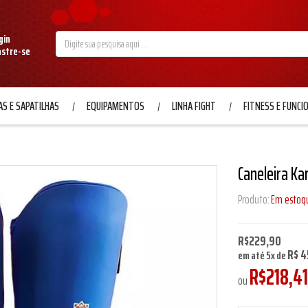
gin
astre-se
S E SAPATILHAS
EQUIPAMENTOS
LINHA FIGHT
FITNESS E FUNCI
Caneleira Kar
Produto:
Em estoq
R$229,90
R$ 4
em até
5
x
de
R$218,41
ou