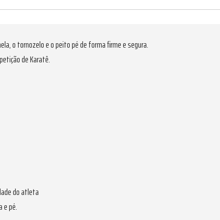
ela, o tornozelo e o peito pé de forma firme e segura.
petição de Karatê.
dade do atleta
a e pé.