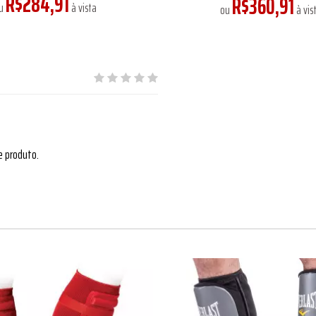
R$284,91
R$360,91
u
à vista
ou
à vis
e produto.