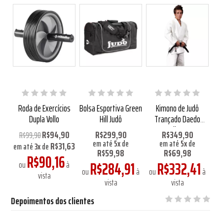
5%
Roda de Exercícios
Bolsa Esportiva Green
Kimono de Judô
Dupla Vollo
Hill Judô
Trançado Daedo
om
Silver
R$94,90
R$299,90
R$349,90
R$99,90
em até
5
x
de
em até
5
x
de
R$31,63
em até
3
x
de
R$59,98
R$69,98
R$90,16
R$284,91
R$332,41
ou
à
à
ou
à
ou
à
vista
vista
vista
Depoimentos dos clientes