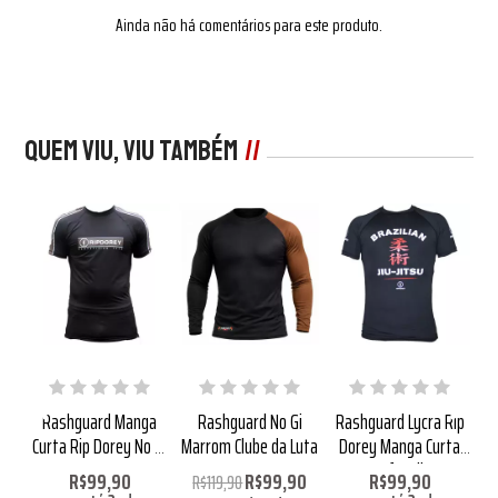
Ainda não há comentários para este produto.
Quem viu, viu também
a
Rashguard Manga
Rashguard No Gi
Rashguard Lycra Rip
zul
Curta Rip Dorey No Gi
Marrom Clube da Luta
Dorey Manga Curta
Lo
Marrom
Infantil
0
R$99,90
R$99,90
R$99,90
R$119,90
R