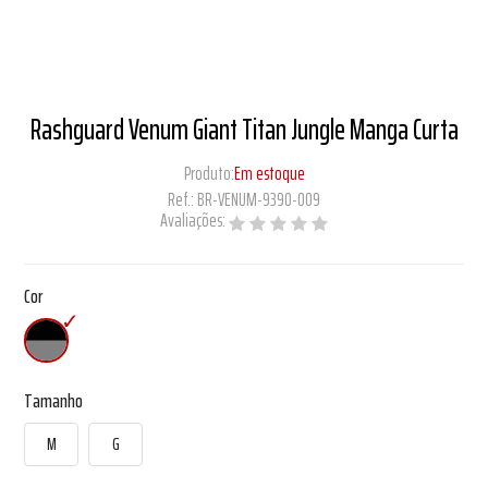
Rashguard Venum Giant Titan Jungle Manga Curta
Produto:
Em estoque
Ref.:
BR-VENUM-9390-009
Avaliações:
Cor
Tamanho
M
G