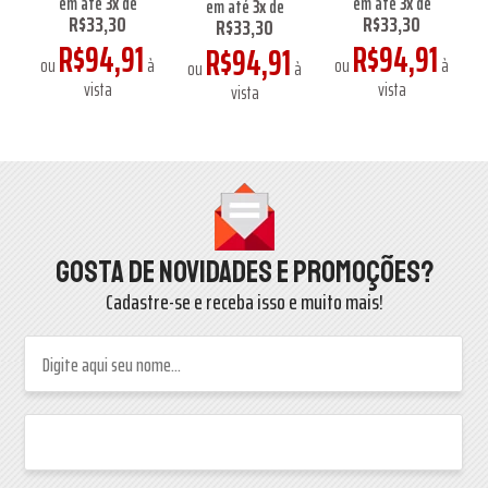
em até
3
x
de
em até
3
x
de
em até
3
x
de
R$33,30
R$33,30
R$33,30
R$94,91
R$94,91
R$94,91
ou
à
ou
à
à
ou
à
vista
vista
vista
Gosta de novidades e promoções?
Cadastre-se e receba isso e muito mais!