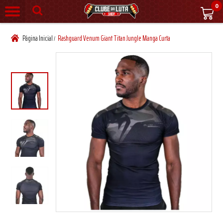
0
Página Inicial
Rashguard Venum Giant Titan Jungle Manga Curta
/