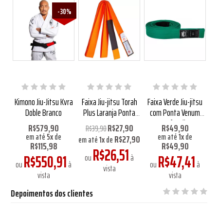
-30%
ta
Kimono Jiu-Jitsu Kvra
Faixa Jiu-jitsu Torah
Faixa Verde Jiu-jitsu
Doble Branco
Plus Laranja Ponta
com Ponta Venum
Preta
Infantil
R$579,90
R$27,90
R$49,90
R$39,90
em até
5
x
de
em até
1
x
de
R$27,90
em até
1
x
de
R$115,98
R$49,90
R$26,51
R$550,91
R$47,41
ou
à
à
ou
à
ou
à
vista
vista
vista
Depoimentos dos clientes