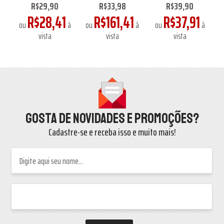
R$29,90
R$33,98
R$39,90
1
R$28,41
R$161,41
R$37,91
à
ou
à
ou
à
ou
à
o
vista
vista
vista
Gosta de novidades e promoções?
Cadastre-se e receba isso e muito mais!