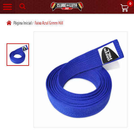
0
Página Inicial
Faixa Azul Green Hill
/