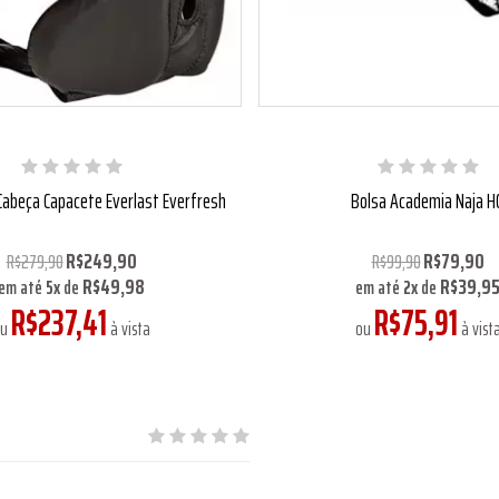
Cabeça Capacete Everlast Everfresh
Bolsa Academia Naja H
R$249,90
R$79,90
R$279,90
R$99,90
R$49,98
R$39,9
em até
5
x
de
em até
2
x
de
R$237,41
R$75,91
ou
à vista
ou
à vist