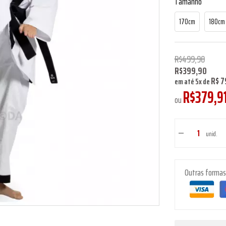
Tamanho
170cm
180cm
R$499,90
R$399,90
R$ 7
em até
5
x
de
R$379,9
ou
unid.
Outras forma