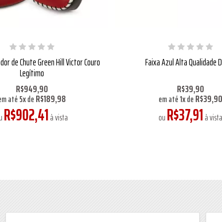
dor de Chute Green Hill Victor Couro
Faixa Azul Alta Qualidade 
Legítimo
R$949,90
R$39,90
R$189,98
R$39,9
em até
5
x
de
em até
1
x
de
R$902,41
R$37,91
u
à vista
ou
à vist