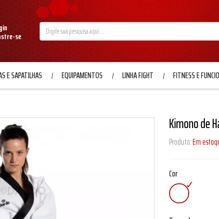
gin
astre-se
S E SAPATILHAS
EQUIPAMENTOS
LINHA FIGHT
FITNESS E FUNCI
Kimono de Ha
Produto:
Em estoq
Cor