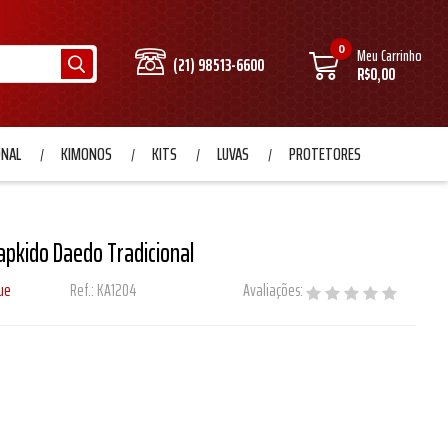
0
Meu Carrinho
(21) 98513-6600
R$0,00
ONAL
KIMONOS
KITS
LUVAS
PROTETORES
pkido Daedo Tradicional
ue
Ref.:
KA1204
Avaliações: