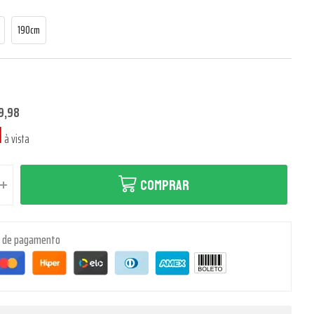
190cm
9,98
1
à vista
COMPRAR
s de pagamento