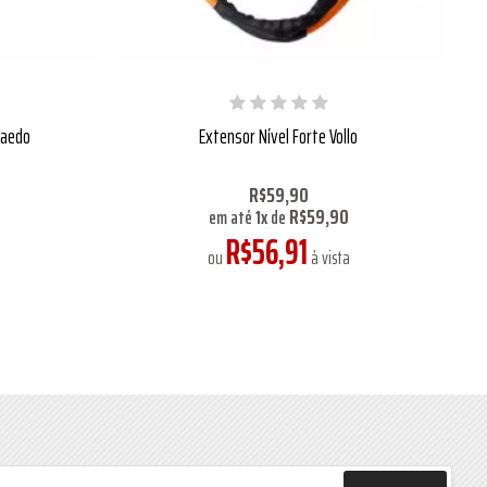
Daedo
Extensor Nível Forte Vollo
R$59,90
0
R$59,90
em até
1
x
de
R$56,91
a
ou
à vista