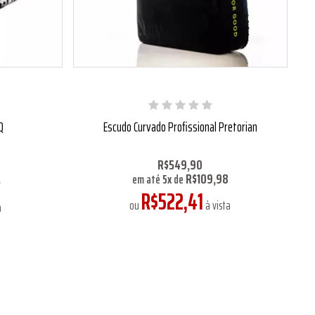
Q
Escudo Curvado Profissional Pretorian
R$549,90
R$109,98
5
em até
5
x
de
R$522,41
ou
à vista
a