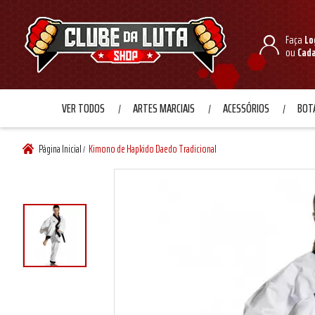
Faça
Lo
ou
Cad
VER TODOS
ARTES MARCIAIS
ACESSÓRIOS
BOTA
Página Inicial
Kimono de Hapkido Daedo Tradicional
/