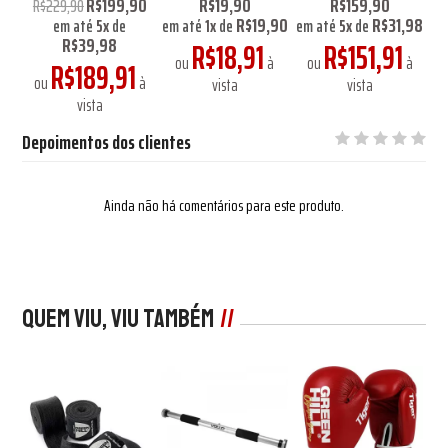
0
R$199,90
R$19,90
R$159,90
R$229,90
R$19,90
R$31,98
em até
5
x
de
em até
1
x
de
em até
5
x
de
R$39,98
R$18,91
R$151,91
ou
à
ou
à
R$189,91
à
ou
à
vista
vista
vista
Depoimentos dos clientes
Ainda não há comentários para este produto.
Quem viu, viu também