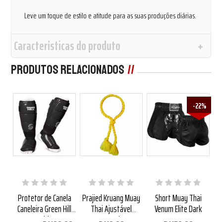
Leve um toque de estilo e atitude para as suas produções diárias.
Características do produto
Produtos Relacionados
3%
-22%
Judô
Protetor de Canela
Prajied Kruang Muay
Short Muay Thai
Ca
Caneleira Green Hill
Thai Ajustável
Venum Elite Dark
Spirit
Amarelo