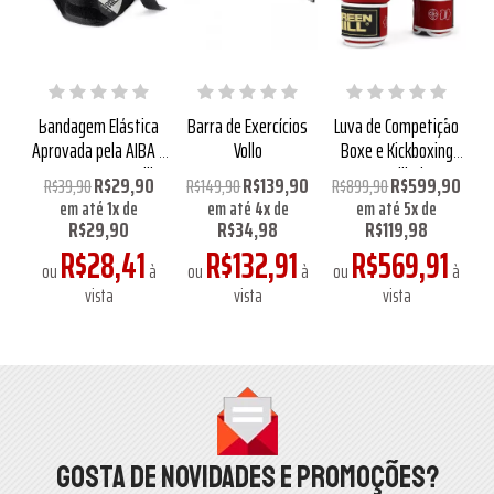
st
Bandagem Elástica
Barra de Exercícios
Luva de Competição
osa
Aprovada pela AIBA 3
Vollo
Boxe e Kickboxing
Cl
Metros Green Hill
Green Hill Tiger
90
R$29,90
R$139,90
R$599,90
R$39,90
R$149,90
R$899,90
R
,98
em até
1
x
de
em até
4
x
de
em até
5
x
de
em
R$29,90
R$34,98
R$119,98
à
R$28,41
R$132,91
R$569,91
ou
à
ou
à
ou
à
vista
vista
vista
Gosta de novidades e promoções?