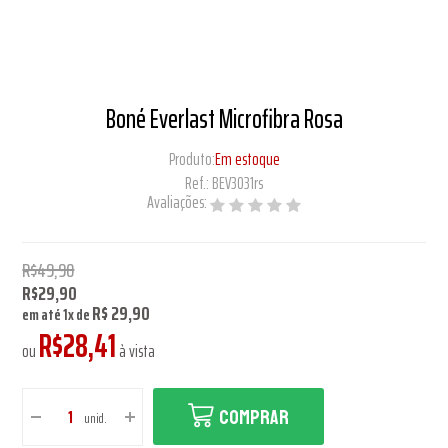
Boné Everlast Microfibra Rosa
Produto:
Em estoque
Ref.:
BEV3031rs
Avaliações:
R$49,90
R$29,90
R$ 29,90
em até
1
x
de
R$28,41
ou
à vista
COMPRAR
unid.