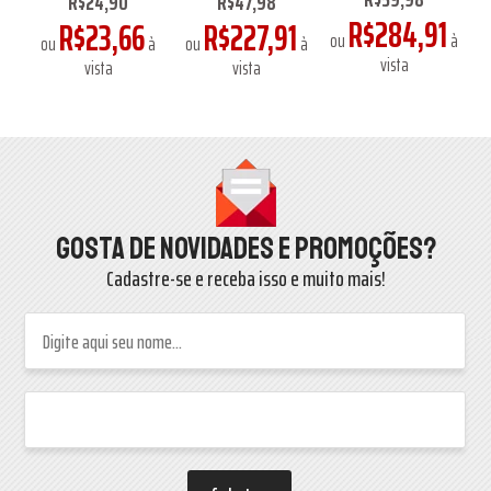
R$24,90
R$47,98
1
à
R$284,91
o
R$23,66
R$227,91
ou
à
ou
à
ou
à
vista
vista
vista
Gosta de novidades e promoções?
Cadastre-se e receba isso e muito mais!