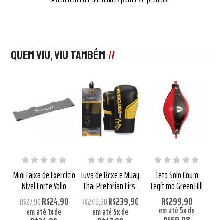
Quem viu, viu também
ro
Mini Faixa de Exercício
Luva de Boxe e Muay
Teto Solo Couro
L
ll
Nível Forte Vollo
Thai Pretorian First
Legítimo Green Hill
L
FX1 Preto
Delta
R$24,90
R$239,90
R$299,90
R$27,90
R$249,90
,98
em até
5
x
de
em até
1
x
de
em até
5
x
de
em
R$59,98