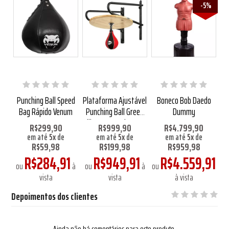
-5%
ht
Punching Ball Speed
Plataforma Ajustável
Boneco Bob Daedo
P
Bag Rápido Venum
Punching Ball Green
Dummy
Hill com Pera de Couro
0
R$299,90
R$999,90
R$4.799,90
em até
5
x
de
em até
5
x
de
em até
5
x
de
,63
em
R$59,98
R$199,98
R$959,98
R$284,91
R$949,91
R$4.559,91
à
ou
à
ou
à
ou
vista
vista
à vista
Depoimentos dos clientes
Ainda não há comentários para este produto.