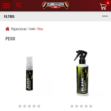
0
FILTROS
Luvas
Página Inicial
Peso
/
/
Peso