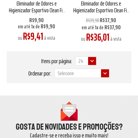
Eliminador de Odores e
Eliminador de Odores e
Higienizador Esportivo Clean Fit
Higienizador Esportivo Clean Fit
15ml
220ml
R$9,90
R$37,90
R$39,90
R$9,90
R$37,90
em até
1
x
de
em até
1
x
de
R$9,41
R$36,01
ou
à vista
ou
à vista
Itens por página:
Ordenar por:
Gosta de novidades e promoções?
Cadastre-se e receba isso e muito mais!