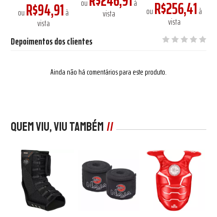
R$246,91
1
ou
à
R$256,41
R$94,91
à
ou
à
o
ou
à
vista
vista
vista
Depoimentos dos clientes
Ainda não há comentários para este produto.
Quem viu, viu também