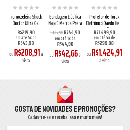
ê
Tornozeleira Shock
Bandagem Elástica
Protetor de Tórax
BK
Doctor Ultra Gel
Naja 5 Metros Preta
Eletrônico Daedo Hero
S
Vermelho
R$219,90
R$44,90
R$1.499,90
R$47,90
em até
5
x
de
em até
5
x
de
em até
1
x
de
R$43,98
R$299,98
R$44,90
1
R$208,91
R$1.424,91
R$42,66
à
ou
à
ou
o
ou
à
vista
à vista
vista
Gosta de novidades e promoções?
Cadastre-se e receba isso e muito mais!