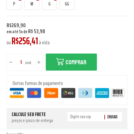
P
M
G
GG
R$269,90
R$ 53,98
em até
5
x
de
R$256,41
ou
à vista
COMPRAR
unid.
Outras formas de pagamento
CALCULE SEU FRETE
ENVIAR
preços e prazo de entrega