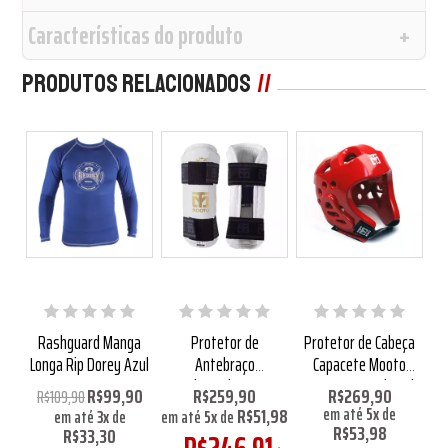
Características do produto
Produtos Relacionados
9%
ça
Rashguard Manga
Protetor de
Protetor de Cabeça
P
ndo
Longa Rip Dorey Azul
Antebraço
Capacete Mooto
Ca
Taekwondo Mooto
Extera Aprovado pela
R$99,90
R$259,90
R$269,90
R$109,90
Extera Aprovado WT
WT Vermelho
R$51,98
em até
5
x
de
em até
3
x
de
em até
5
x
de
R$53,98
R$33,30