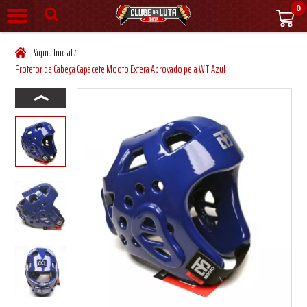
0
Página Inicial
/
Protetor de Cabeça Capacete Mooto Extera Aprovado pela WT Azul