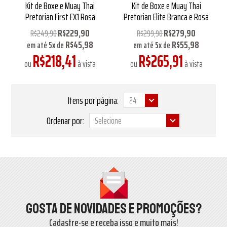
Kit de Boxe e Muay Thai
Kit de Boxe e Muay Thai
Pretorian First FX1 Rosa
Pretorian Elite Branca e Rosa
R$229,90
R$279,90
R$249,90
R$299,90
R$45,98
R$55,98
em até
5
x
de
em até
5
x
de
R$218,41
R$265,91
ou
à vista
ou
à vista
Itens por página:
Ordenar por:
Gosta de novidades e promoções?
Cadastre-se e receba isso e muito mais!