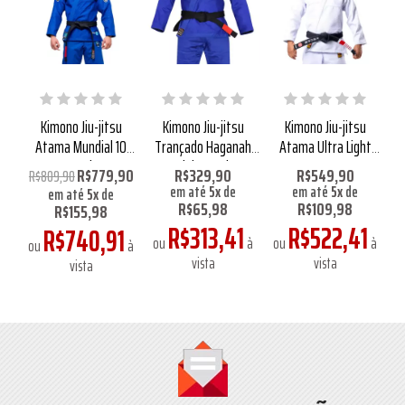
Kimono Jiu-jitsu
Kimono Jiu-jitsu
Kimono Jiu-jitsu
0
Atama Mundial 10
Trançado Haganah
Atama Ultra Light
Azul
Light Azul
Sunset Branco
90
R$779,90
R$329,90
R$549,90
R$809,90
R
em até
5
x
de
em até
5
x
de
em até
5
x
de
R$65,98
R$109,98
R$155,98
R$313,41
R$522,41
6
R$740,91
ou
à
ou
à
à
ou
à
o
vista
vista
vista