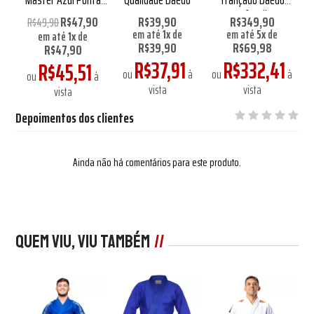
Preta
Infantil
90
R$47,90
R$39,90
R$349,90
R$49,90
R
em até
1
x
de
em até
5
x
de
em até
1
x
de
R$39,90
R$69,98
R$47,90
R$37,91
R$332,41
1
R$45,51
ou
à
ou
à
à
ou
à
o
vista
vista
vista
Depoimentos dos clientes
Ainda não há comentários para este produto.
Quem viu, viu também