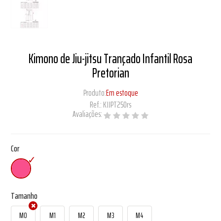
Kimono de Jiu-jitsu Trançado Infantil Rosa
Pretorian
Produto:
Em estoque
Ref.:
KJJPT250rs
Avaliações:
Cor
Tamanho
M0
M1
M2
M3
M4