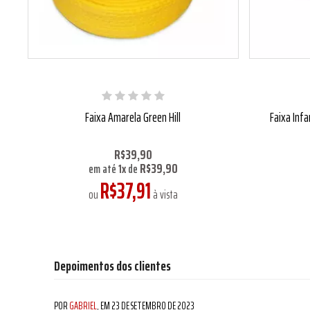
Faixa Amarela Green Hill
Faixa Infa
R$39,90
R$39,90
em até
1
x
de
R$37,91
ou
à vista
Depoimentos dos clientes
POR
GABRIEL
, EM
23 DE SETEMBRO DE 2023