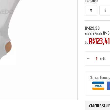
Tamanho
M
G
R$129,90
R$ 3
em até
4
x
de
R$123,41
ou
unid.
Outras forma
CALCULE SEU 