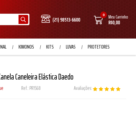
0
Meu Carrinho
(21) 98513-6600
R$0,00
ONAL
KIMONOS
KITS
LUVAS
PROTETORES
Canela Caneleira Elástica Daedo
ue
Ref.:
PR1568
Avaliações: