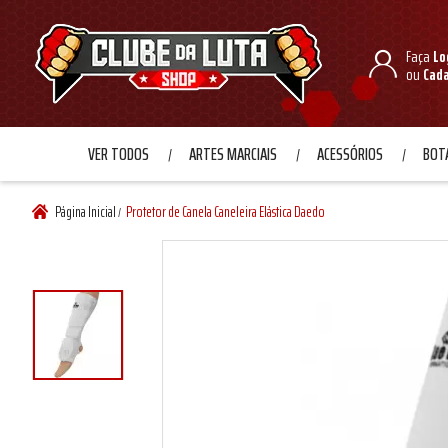
Faça
Lo
ou
Cad
VER TODOS
ARTES MARCIAIS
ACESSÓRIOS
BOTA
Página Inicial
Protetor de Canela Caneleira Elástica Daedo
/