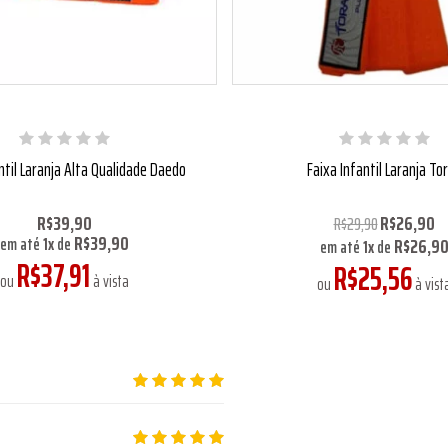
ntil Laranja Alta Qualidade Daedo
Faixa Infantil Laranja To
R$39,90
R$26,90
R$29,90
R$39,90
R$26,9
em até
1
x
de
em até
1
x
de
R$37,91
R$25,56
ou
à vista
ou
à vist