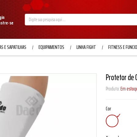
gin
astre-se
S E SAPATILHAS
EQUIPAMENTOS
LINHA FIGHT
FITNESS E FUNCI
Protetor de 
Produto:
Em estoq
Cor