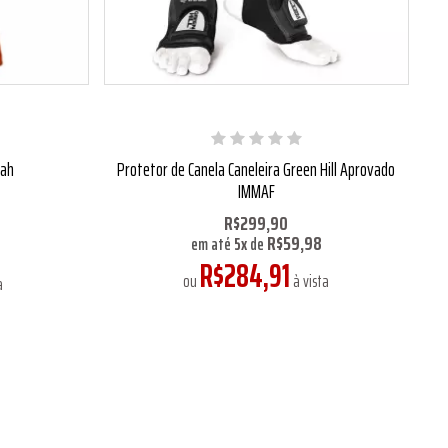
rah
Protetor de Canela Caneleira Green Hill Aprovado
IMMAF
R$299,90
R$59,98
0
em até
5
x
de
R$284,91
ou
à vista
a