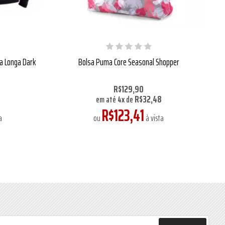
a Longa Dark
Bolsa Puma Core Seasonal Shopper
R$129,90
R$32,48
em até
4
x
de
R$123,41
a
ou
à vista