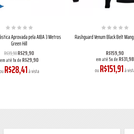
stica Aprovada pela AIBA 3 Metros
Rashguard Venum Black Belt Mang
Green Hill
R$29,90
R$159,90
R$39,90
R$31,98
R$29,90
em até
5
x
de
em até
1
x
de
R$151,91
R$28,41
ou
à vist
ou
à vista