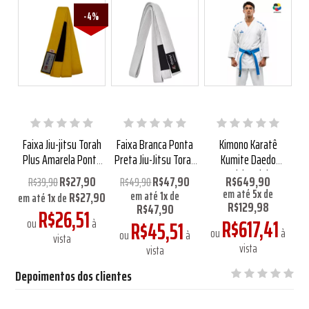
0%
-4%
das
Faixa Jiu-jitsu Torah
Faixa Branca Ponta
Kimono Karatê
Ki
Plus Amarela Ponta
Preta Jiu-Jitsu Torah
Kumite Daedo
Preta
Master
Competition Light Pro
R$27,90
R$47,90
R$649,90
R$39,90
R$49,90
Aprovado WKF Logo
em até
5
x
de
R$27,90
em até
1
x
de
em até
1
x
de
Azul
R$129,98
R$47,90
R$26,51
1
R$617,41
ou
à
R$45,51
à
ou
à
o
ou
à
vista
vista
vista
Depoimentos dos clientes