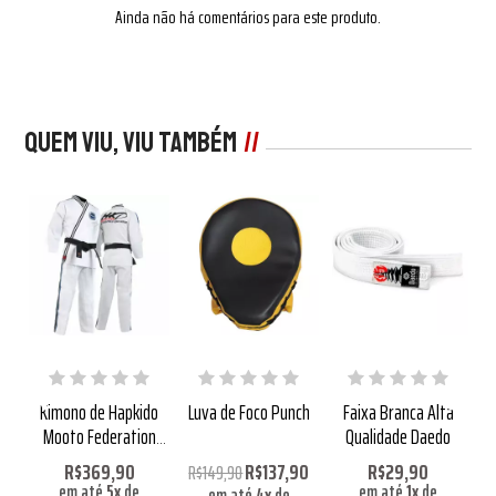
Ainda não há comentários para este produto.
Quem viu, viu também
te
Kimono de Hapkido
Luva de Foco Punch
Faixa Branca Alta
Mooto Federation
Qualidade Daedo
um
Branco
Q
R$369,90
R$137,90
R$29,90
R$149,90
em até
5
x
de
em até
1
x
de
em até
4
x
de