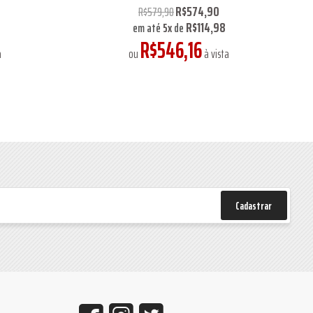
R$574,90
R$579,90
R$114,98
em até
5
x
de
R$546,16
a
ou
à vista
Cadastrar