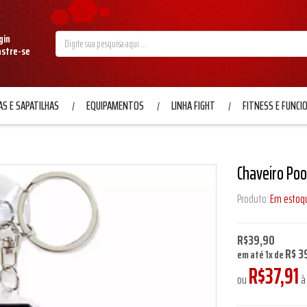
gin
astre-se
S E SAPATILHAS
EQUIPAMENTOS
LINHA FIGHT
FITNESS E FUNCI
Chaveiro Po
Produto:
Em estoq
R$39,90
R$ 3
em até
1
x
de
R$37,91
ou
à 