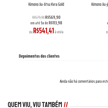
Kimono Jiu-Jitsu Kvra Gold
Kimono Jiu-j
R$569,90
R$579,90
R$113,98
em até
5
x
de
R$541,41
ou
à vista
Depoimentos dos clientes
Ainda não há comentários para est
Quem viu, viu também