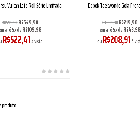
itsu Vulkan Lets Roll Série Limitada
Dobok Taekwondo Gola Preta
R$549,90
R$219,90
R$599,90
R$239,90
R$109,98
R$43,9
em até
5
x
de
em até
5
x
de
R$522,41
R$208,91
ou
à vista
ou
à vis
e produto.