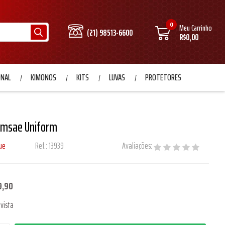
0
Meu Carrinho
(21) 98513-6600
R$0,00
ONAL
KIMONOS
KITS
LUVAS
PROTETORES
omsae Uniform
ue
Ref.:
13939
Avaliações:
9,90
vista