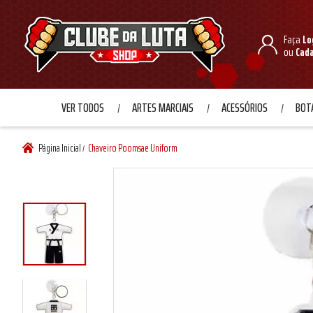
Faça
Lo
ou
Cad
VER TODOS
ARTES MARCIAIS
ACESSÓRIOS
BOTA
Página Inicial
Chaveiro Poomsae Uniform
/