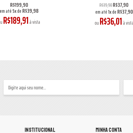
R$199,90
R$37,90
R$39,90
R$39,98
R$37,90
em até
5
x
de
em até
1
x
de
R$189,91
R$36,01
ou
à vista
ou
à vist
INSTITUCIONAL
MINHA CONTA