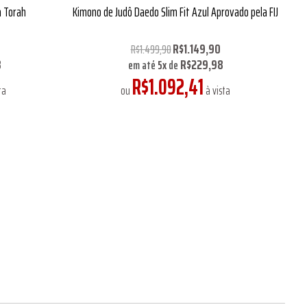
 Torah
Kimono de Judô Daedo Slim Fit Azul Aprovado pela FIJ
R$1.149,90
R$1.499,90
8
R$229,98
em até
5
x
de
R$1.092,41
ta
ou
à vista