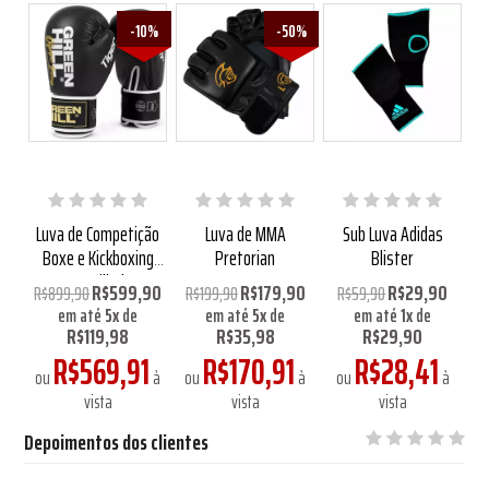
3%
-10%
-50%
uay
Luva de Competição
Luva de MMA
Sub Luva Adidas
Lu
Boxe e Kickboxing
Pretorian
Blister
Green Hill Tiger
R$599,90
R$179,90
R$29,90
R$899,90
R$199,90
R$59,90
em até
5
x
de
em até
5
x
de
em até
1
x
de
R$119,98
R$35,98
R$29,90
1
R$569,91
R$170,91
R$28,41
à
o
ou
à
ou
à
ou
à
vista
vista
vista
Depoimentos dos clientes