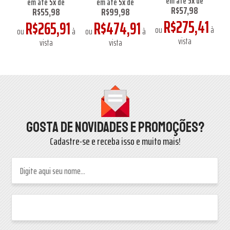
em até
5
x
de
em até
5
x
de
em até
5
x
de
R$57,98
R$55,98
R$99,98
1
R$275,41
R$265,91
R$474,91
à
ou
à
o
ou
à
ou
à
vista
vista
vista
Gosta de novidades e promoções?
Cadastre-se e receba isso e muito mais!