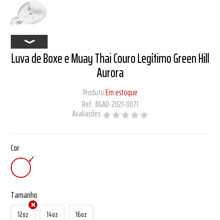
Luva de Boxe e Muay Thai Couro Legítimo Green Hill
Aurora
Produto:
Em estoque
Ref.:
BGAD-2021-0071
Avaliações:
Cor
Tamanho
12oz
14oz
16oz