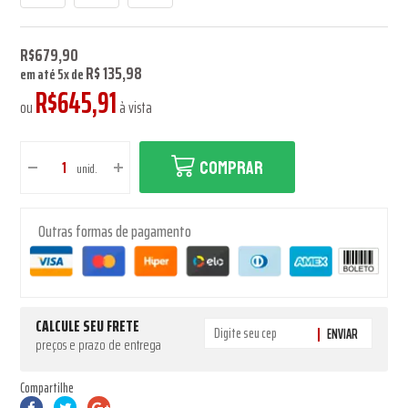
R$679,90
R$ 135,98
em até
5
x
de
R$645,91
ou
à vista
COMPRAR
unid.
Outras formas de pagamento
CALCULE SEU FRETE
ENVIAR
preços e prazo de entrega
Compartilhe