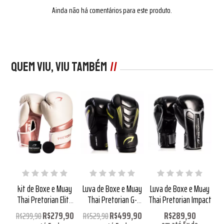
Ainda não há comentários para este produto.
Quem viu, viu também
uay
Kit de Boxe e Muay
Luva de Boxe e Muay
Luva de Boxe e Muay
Lu
mbo
Thai Pretorian Elite
Thai Pretorian G-
Thai Pretorian Impact
Th
Branca e Rosa
Force Couro
R$279,90
R$499,90
R$289,90
R$299,90
R$529,90