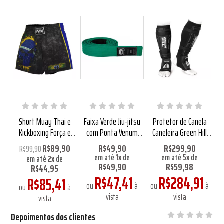
0%
la
Short Muay Thai e
Faixa Verde Jiu-jitsu
Protetor de Canela
P
o
Kickboxing Força e
com Ponta Venum
Caneleira Green Hill
Honra
Infantil
Aprovado IMMAF
R$89,90
R$49,90
R$299,90
R$99,90
em até
1
x
de
em até
5
x
de
em até
2
x
de
R$49,90
R$59,98
R$44,95
R$47,41
R$284,91
R$85,41
à
ou
à
ou
à
ou
à
vista
vista
vista
Depoimentos dos clientes