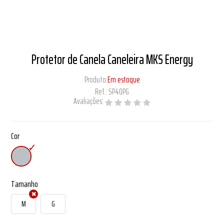
Protetor de Canela Caneleira MKS Energy
Produto:
Em estoque
Ref.:
SP40PG
Avaliações:
Cor
Tamanho
M
G