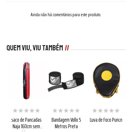
Ainda não há comentários para este produto.
Quem viu, viu também
ício
Saco de Pancadas
Bandagem Vollo 5
Luva de Foco Punch
Mi
ollo
Naja 160cm sem
Metros Preta
Ní