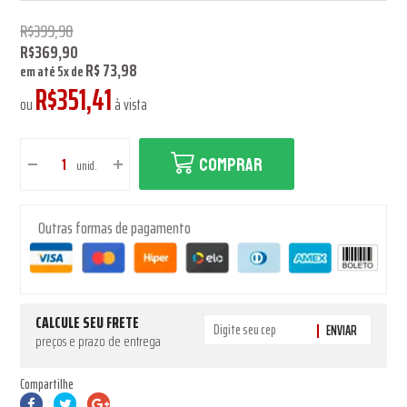
R$399,90
R$369,90
R$ 73,98
em até
5
x
de
R$351,41
ou
à vista
COMPRAR
unid.
Outras formas de pagamento
CALCULE SEU FRETE
ENVIAR
preços e prazo de entrega
Compartilhe