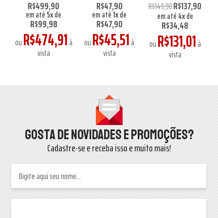
Enchimento
0
R$499,90
R$47,90
R$137,90
R$149,90
em até
5
x
de
em até
1
x
de
em até
4
x
de
R$99,98
R$47,90
R$34,48
R$474,91
R$45,51
R$131,01
ou
à
ou
à
à
ou
à
vista
vista
vista
Gosta de novidades e promoções?
Cadastre-se e receba isso e muito mais!