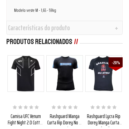
Modelo veste M - 1,65 - 59kg
Características do produto
Produtos Relacionados
7%
-20%
na
Camisa UFC Venum
Rashguard Manga
Rashguard Lycra Rip
C
um
Fight Night 2.0 Cotton
Curta Rip Dorey No Gi
Dorey Manga Curta
P
Preta
Azul
Infantil