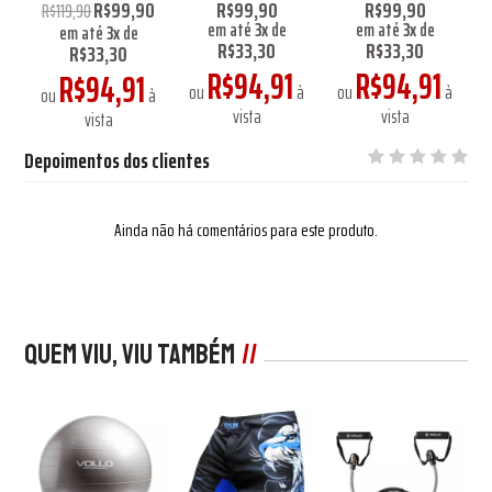
0
R$99,90
R$99,90
R$99,90
R$119,90
em até
3
x
de
em até
3
x
de
em até
3
x
de
R$33,30
R$33,30
R$33,30
R$94,91
R$94,91
R$94,91
ou
à
ou
à
à
ou
à
vista
vista
vista
Depoimentos dos clientes
Ainda não há comentários para este produto.
Quem viu, viu também