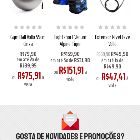
ia
Gym Ball Vollo 55cm
Fightshort Venum
Extensor Nível Leve
M
Cinza
Alpine Tiger
Vollo
R$79,90
R$159,90
R$49,90
R$59,90
R$31,98
em até
2
x
de
em até
5
x
de
em até
1
x
de
R$39,95
R$49,90
R$151,91
1
R$75,91
ou
à
R$47,41
à
ou
à
o
ou
à
vista
vista
vista
Gosta de novidades e promoções?