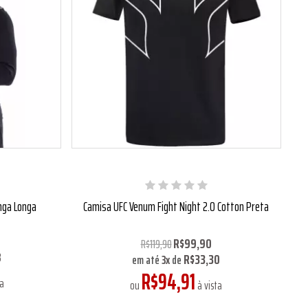
nga Longa
Camisa UFC Venum Fight Night 2.0 Cotton Preta
R$99,90
R$119,90
8
R$33,30
em até
3
x
de
R$94,91
ta
ou
à vista