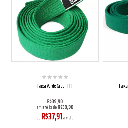
Faixa Verde Green Hill
Faixa
R$39,90
R$39,90
em até
1
x
de
R$37,91
ou
à vista