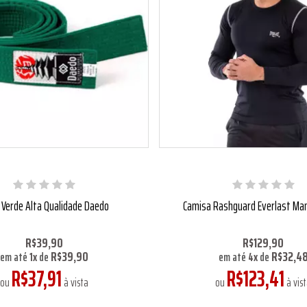
 Verde Alta Qualidade Daedo
Camisa Rashguard Everlast Ma
R$39,90
R$129,90
R$39,90
R$32,4
em até
1
x
de
em até
4
x
de
R$37,91
R$123,41
ou
à vista
ou
à vis