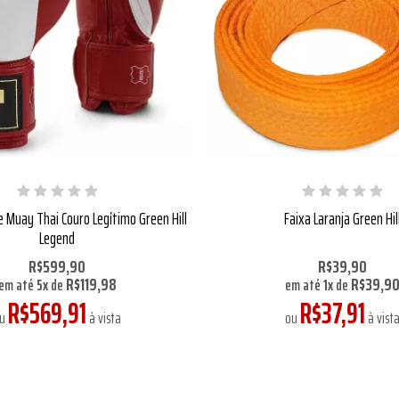
 Muay Thai Couro Legítimo Green Hill
Faixa Laranja Green Hil
Legend
R$599,90
R$39,90
R$119,98
R$39,9
em até
5
x
de
em até
1
x
de
R$569,91
R$37,91
ou
à vista
ou
à vist