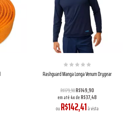
l
Rashguard Manga Longa Venum Drygear
R$149,90
R$179,90
0
R$37,48
em até
4
x
de
R$142,41
a
ou
à vista