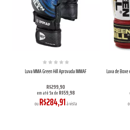
Luva MMA Green Hill Aprovada IMMAF
Luva de Boxe e
R$299,90
R$59,98
em até
5
x
de
R$284,91
ou
à vista