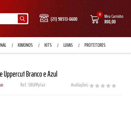
0
Meu Carrinho
(21) 98513-6600
R$0,00
ONAL
KIMONOS
KITS
LUVAS
PROTETORES
e Uppercut Branco e Azul
ue
Ref.:
SBUPPptaz
Avaliações: