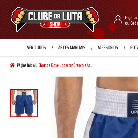
Faça
Lo
ou
Cad
VER TODOS
ARTES MARCIAIS
ACESSÓRIOS
BOTA
Página Inicial
Short de Boxe Uppercut Branco e Azul
/