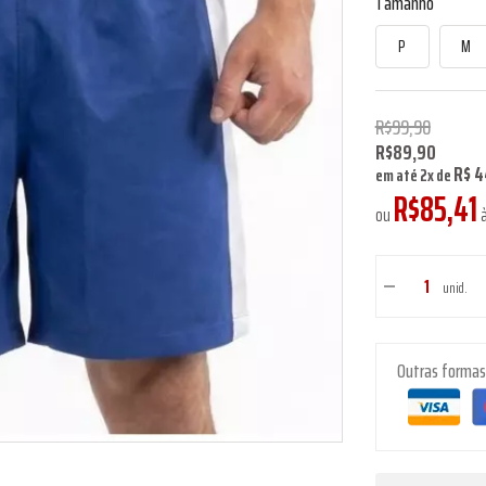
Tamanho
P
M
R$99,90
R$89,90
R$ 4
em até
2
x
de
R$85,41
ou
à
unid.
Outras forma