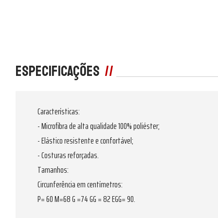
Especificações
Características:
- Microfibra de alta qualidade 100% poliéster;
- Elástico resistente e confortável;
- Costuras reforçadas.
Tamanhos:
Circunferência em centímetros:
P= 60 M=68 G =74 GG = 82 EGG= 90.