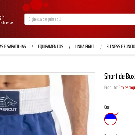
gin
astre-se
S E SAPATILHAS
EQUIPAMENTOS
LINHA FIGHT
FITNESS E FUNCI
Short de Box
Produto:
Em estoq
Cor