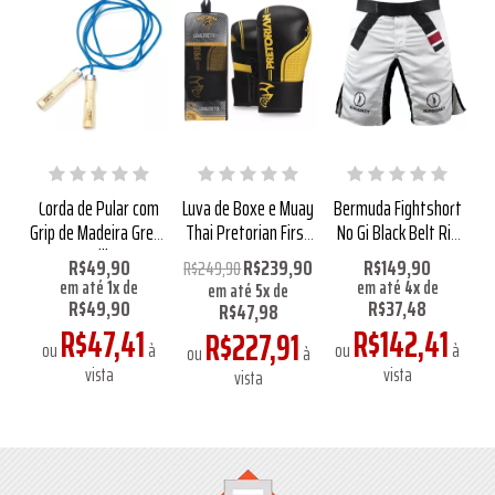
ax
Corda de Pular com
Luva de Boxe e Muay
Bermuda Fightshort
y
Grip de Madeira Green
Thai Pretorian First
No Gi Black Belt Rip
Hill
FX1 Preto
Dorey
90
R$49,90
R$239,90
R$149,90
R$249,90
R
em até
1
x
de
em até
4
x
de
em até
5
x
de
R$49,90
R$37,48
R$47,98
R$47,41
R$142,41
1
R$227,91
ou
à
ou
à
à
ou
à
o
vista
vista
vista