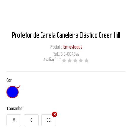
Protetor de Canela Caneleira Elástico Green Hill
Produto:
Em estoque
Ref.:
SIS-0048az
Avaliações:
Cor
Tamanho
M
G
GG