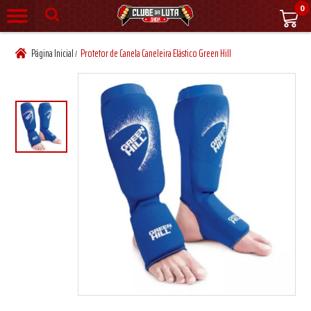
0
Página Inicial
Protetor de Canela Caneleira Elástico Green Hill
/