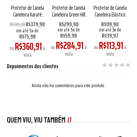
la
Protetor de Canela
Protetor de Canela
Protetor de Canela
P
o
Caneleira Karatê
Caneleira Green Hill
Caneleira Elástico
Daedo Aprovado WKF
Aprovado IMMAF
Green Hill
R$379,90
R$299,90
R$119,90
R$389,90
Azul
em até
5
x
de
em até
3
x
de
em até
5
x
de
R$59,98
R$39,97
R$75,98
R$284,91
R$113,91
R$360,91
à
ou
à
ou
à
ou
à
vista
vista
vista
Depoimentos dos clientes
Ainda não há comentários para este produto.
Quem viu, viu também