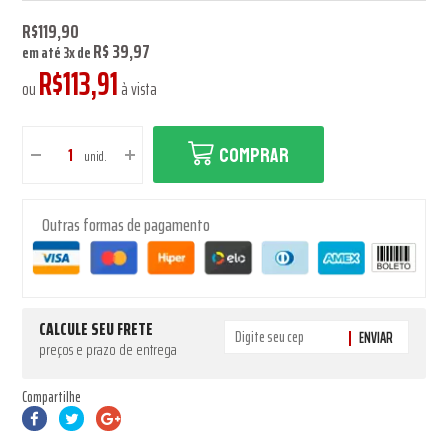
R$119,90
R$ 39,97
em até
3
x
de
R$113,91
ou
à vista
COMPRAR
unid.
Outras formas de pagamento
CALCULE SEU FRETE
ENVIAR
preços e prazo de entrega
Compartilhe