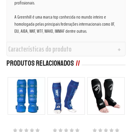
profissionais.
A Greenhill é uma marca top conhecida no mundo inteiro e
homologada pelas principais federações internacionais como IJF,
EJU, AIBA, WKF, WTF, WAKO, IMMAF dentre outras.
Características do produto
Produtos Relacionados
3%