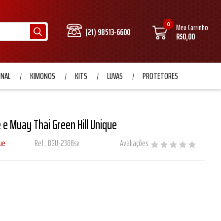
0
Meu Carrinho
(21) 98513-6600
R$0,00
ONAL
KIMONOS
KITS
LUVAS
PROTETORES
 e Muay Thai Green Hill Unique
ue
Ref.:
BGU-2308sv
Avaliações: