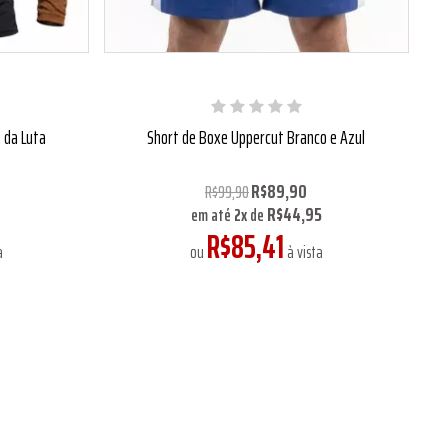
 da Luta
Short de Boxe Uppercut Branco e Azul
R$89,90
R$99,90
R$44,95
em até
2
x
de
R$85,41
a
ou
à vista