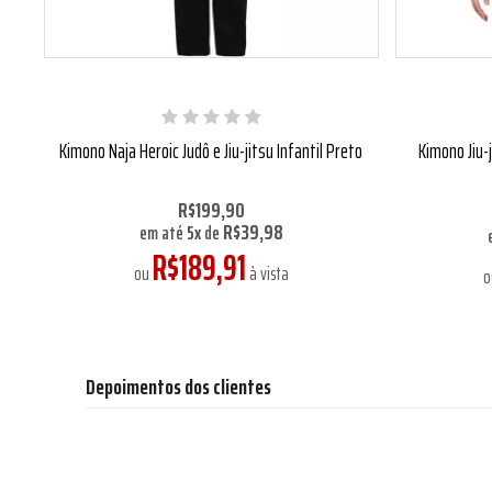
Kimono Naja Heroic Judô e Jiu-jitsu Infantil Preto
Kimono Jiu-
R$199,90
R$39,98
em até
5
x
de
R$189,91
ou
à vista
Depoimentos dos clientes