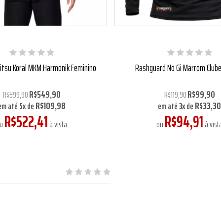
jitsu Koral MKM Harmonik Feminino
Rashguard No Gi Marrom Clube
R$549,90
R$99,90
R$599,90
R$119,90
R$109,98
R$33,30
em até
5
x
de
em até
3
x
de
R$522,41
R$94,91
ou
à vista
ou
à vist