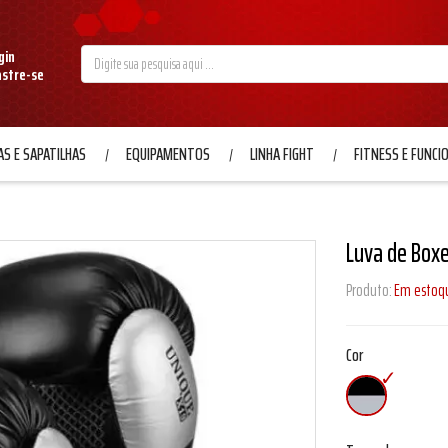
gin
astre-se
S E SAPATILHAS
EQUIPAMENTOS
LINHA FIGHT
FITNESS E FUNCI
Luva de Boxe
Produto:
Em estoq
Cor