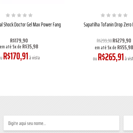
al Shock Doctor Gel Max Power Fang
Sapatilha Tofanin Drop Zero
R$179,90
R$279,90
R$299,90
R$35,98
R$55,9
em até
5
x
de
em até
5
x
de
R$170,91
R$265,91
ou
à vista
ou
à vis