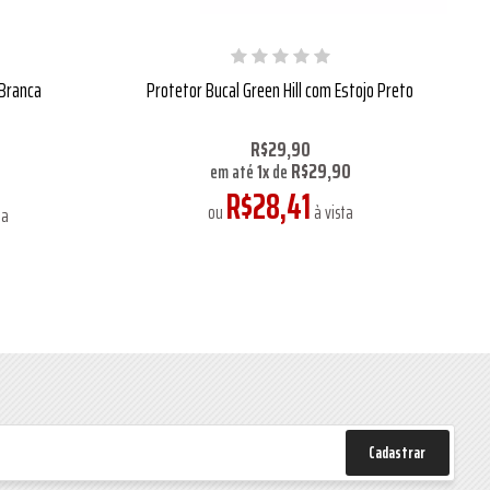
 Branca
Protetor Bucal Green Hill com Estojo Preto
R$29,90
R$29,90
8
em até
1
x
de
R$28,41
ou
à vista
ta
Cadastrar