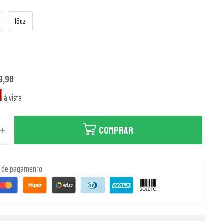
16oz
9,98
1
à vista
COMPRAR
s de pagamento