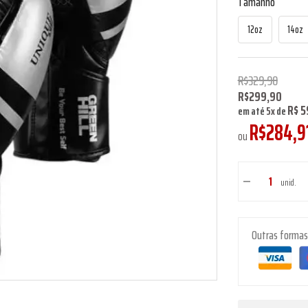
Tamanho
12oz
14oz
R$329,90
R$299,90
R$ 5
em até
5
x
de
R$284,9
ou
unid.
Outras forma