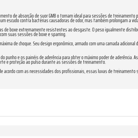
ratamento de absorção de suor GMB o tornam ideal para sessões de treinamento p
um escudo contra bactérias causadoras de odor, mas também prolongam a vida 
uvas de boxe extremamente resistentes ao desgaste. O peso igualmente distrib
com suas sessões de boxe e sparring.
áxima de choque. Seu design ergonômico, armado com uma camada adicional de 
o do punho e os painéis de aderência para obter o máximo poder de aderência. A
orte e proteção ao pulso durante as sessões de treinamento.
s de acordo com as necessidades dos profissionais, essas luvas de treinamento