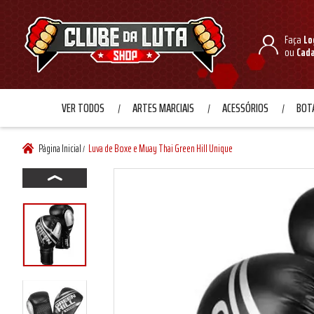
Faça
Lo
ou
Cad
VER TODOS
ARTES MARCIAIS
ACESSÓRIOS
BOTA
Página Inicial
Luva de Boxe e Muay Thai Green Hill Unique
/