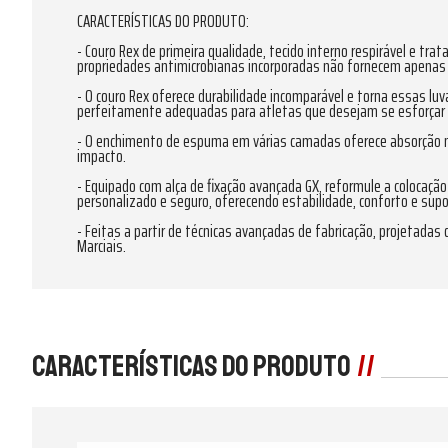
CARACTERÍSTICAS DO PRODUTO:
- Couro Rex de primeira qualidade, tecido interno respirável e t
propriedades antimicrobianas incorporadas não fornecem apenas 
- O couro Rex oferece durabilidade incomparável e torna essas l
perfeitamente adequadas para atletas que desejam se esforçar 
- O enchimento de espuma em várias camadas oferece absorção m
impacto.
- Equipado com alça de fixação avançada GX, reformule a colocaçã
personalizado e seguro, oferecendo estabilidade, conforto e sup
- Feitas a partir de técnicas avançadas de fabricação, projetada
Marciais.
Características do produto