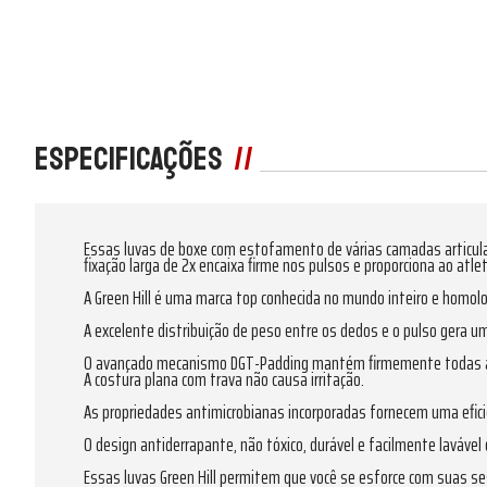
Especificações
Essas luvas de boxe com estofamento de várias camadas articul
fixação larga de 2x encaixa firme nos pulsos e proporciona ao atle
A Green Hill é uma marca top conhecida no mundo inteiro e homolog
A excelente distribuição de peso entre os dedos e o pulso gera 
O avançado mecanismo DGT-Padding mantém firmemente todas as 
A costura plana com trava não causa irritação.
As propriedades antimicrobianas incorporadas fornecem uma efici
O design antiderrapante, não tóxico, durável e facilmente lavável
Essas luvas Green Hill permitem que você se esforce com suas s