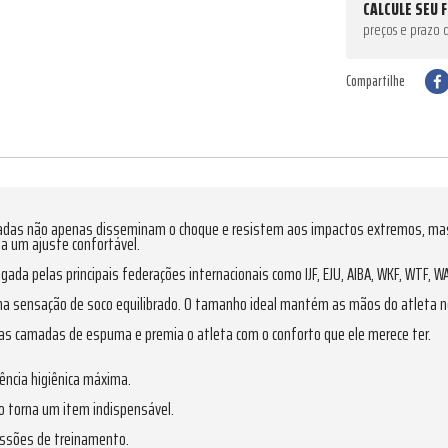
CALCULE SEU 
preços e prazo 
Compartilhe
adas não apenas disseminam o choque e resistem aos impactos extremos, mas 
ta um ajuste confortável.
ada pelas principais federações internacionais como IJF, EJU, AIBA, WKF, WTF, 
uma sensação de soco equilibrado. O tamanho ideal mantém as mãos do atleta n
camadas de espuma e premia o atleta com o conforto que ele merece ter.
ência higiênica máxima.
 o torna um item indispensável.
essões de treinamento.