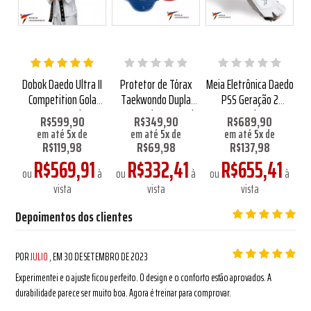
edo
Dobok Daedo Ultra II
Protetor de Tórax
Meia Eletrônica Daedo
Do
a
Competition Gola
Taekwondo Dupla
PSS Geração 2
WT
Preta Aprovado WT
Face Daedo Aprovado
Aprovada WT
P
,90
R$599,90
R$349,90
R$689,90
R$
pela WT
em até
5
x
de
em até
5
x
de
em até
5
x
de
R$119,98
R$69,98
R$137,98
R$569,91
R$332,41
R$655,41
1
ou
à
ou
à
ou
à
à
o
vista
vista
vista
Depoimentos dos clientes
POR
JULIO
, EM
30 DE SETEMBRO DE 2023
Experimentei e o ajuste ficou perfeito. O design e o conforto estão aprovados. A
durabilidade parece ser muito boa. Agora é treinar para comprovar.