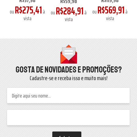
R$59,98
1
R$275,41
R$569,91
R$284,91
à
ou
à
ou
à
o
ou
à
vista
vista
vista
Gosta de novidades e promoções?
Cadastre-se e receba isso e muito mais!