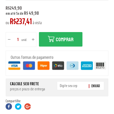
R$249,90
R$ 49,98
em até
5
x
de
R$237,41
ou
à vista
COMPRAR
unid.
Outras formas de pagamento
CALCULE SEU FRETE
ENVIAR
preços e prazo de entrega
Compartilhe