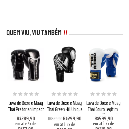
Quem viu, viu também
uay
Luva de Boxe e Muay
Luva de Boxe e Muay
Luva de Boxe e Muay
Lu
mo
Thai Pretorian Impact
Thai Green Hill Unique
Thai Couro Legítimo
T
d
Green Hill Legend
R$289,90
R$299,90
R$599,90
R$329,90
em até
5
x
de
em até
5
x
de
em até
5
x
de
R$57,98
R$119,98