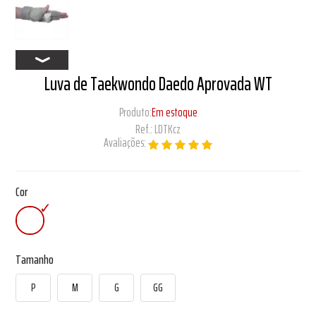
Luva de Taekwondo Daedo Aprovada WT
Produto:
Em estoque
Ref.:
LDTKcz
Avaliações:
Cor
Tamanho
P
M
G
GG