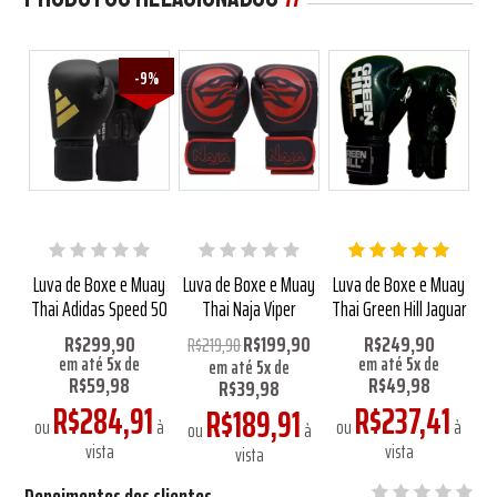
-9%
uay
Luva de Boxe e Muay
Luva de Boxe e Muay
Luva de Boxe e Muay
Lu
mo
Thai Adidas Speed 50
Thai Naja Viper
Thai Green Hill Jaguar
T
R$299,90
R$199,90
R$249,90
R$219,90
em até
5
x
de
em até
5
x
de
em até
5
x
de
R$59,98
R$49,98
R$39,98
R$284,91
R$237,41
R$189,91
à
ou
à
ou
à
ou
à
vista
vista
vista
Depoimentos dos clientes