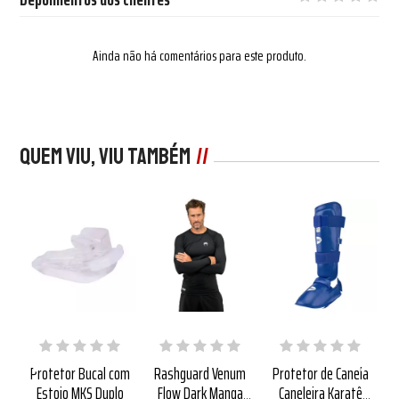
Ainda não há comentários para este produto.
Quem viu, viu também
ão
Protetor Bucal com
Rashguard Venum
Protetor de Canela
L
g
Estojo MKS Duplo
Flow Dark Manga
Caneleira Karatê