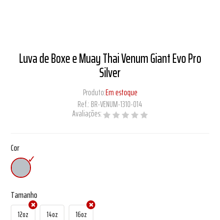
Luva de Boxe e Muay Thai Venum Giant Evo Pro
Silver
Produto:
Em estoque
Ref.:
BR-VENUM-1310-014
Avaliações:
Cor
Tamanho
12oz
14oz
16oz