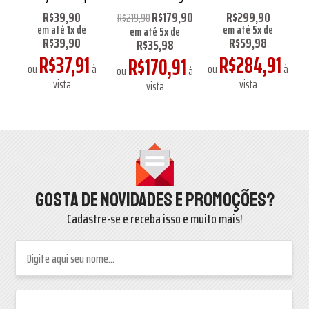
Longa
Green Hill
90
R$39,90
R$179,90
R$299,90
R$219,90
R
em até
1
x
de
em até
5
x
de
em até
5
x
de
R$39,90
R$59,98
R$35,98
R$37,91
R$284,91
1
R$170,91
ou
à
ou
à
à
ou
à
o
vista
vista
vista
Gosta de novidades e promoções?
Cadastre-se e receba isso e muito mais!