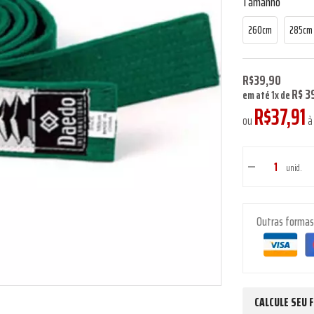
Tamanho
260cm
285cm
R$39,90
R$ 3
em até
1
x
de
R$37,91
ou
à 
unid.
Outras forma
CALCULE SEU 