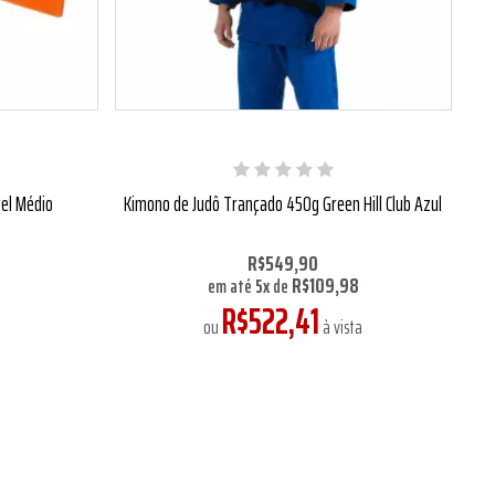
vel Médio
Kimono de Judô Trançado 450g Green Hill Club Azul
R$549,90
0
R$109,98
em até
5
x
de
R$522,41
a
ou
à vista