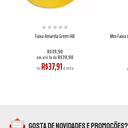
Faixa Amarela Green Hill
Mini Faixa 
R$39,90
R$39,90
em até
1
x
de
R$37,91
ou
à vista
Gosta de novidades e promoções?