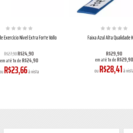
de Exercício Nível Extra Forte Vollo
Faixa Azul Alta Qualidade
R$24,90
R$29,90
R$27,90
R$29,9
R$24,90
em até
1
x
de
em até
1
x
de
R$28,41
R$23,66
ou
à vist
ou
à vista