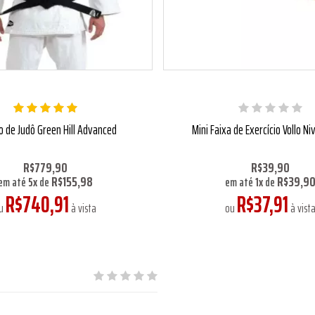
 de Judô Green Hill Advanced
Mini Faixa de Exercício Vollo Ni
R$779,90
R$39,90
R$155,98
R$39,9
em até
5
x
de
em até
1
x
de
R$740,91
R$37,91
u
à vista
ou
à vist