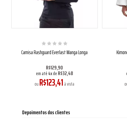
Camisa Rashguard Everlast Manga Longa
Kimono
R$129,90
R$32,48
em até
4
x
de
R$123,41
ou
à vista
o
Depoimentos dos clientes