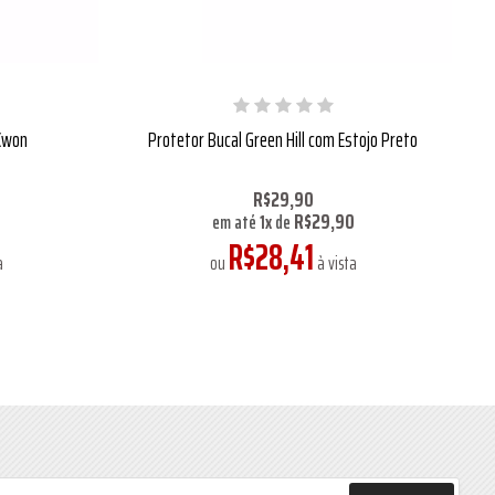
 Kwon
Protetor Bucal Green Hill com Estojo Preto
R$29,90
0
R$29,90
em até
1
x
de
R$28,41
a
ou
à vista