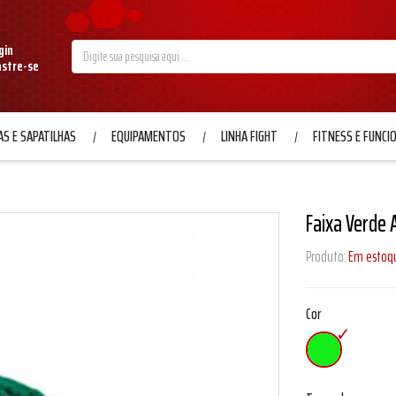
gin
astre-se
S E SAPATILHAS
EQUIPAMENTOS
LINHA FIGHT
FITNESS E FUNCI
Faixa Verde 
Produto:
Em estoq
Cor