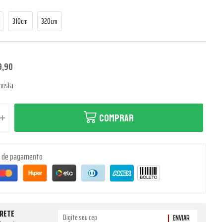
310cm
320cm
9,90
vista
COMPRAR
s de pagamento
FRETE
ENVIAR