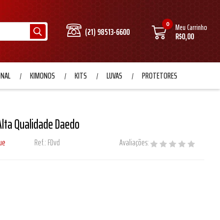
0
Meu Carrinho
(21) 98513-6600
R$0,00
ONAL
KIMONOS
KITS
LUVAS
PROTETORES
Alta Qualidade Daedo
ue
Ref.:
FDvd
Avaliações: