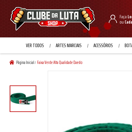
Faça
Lo
ou
Cad
VER TODOS
ARTES MARCIAIS
ACESSÓRIOS
BOTA
Página Inicial
Faixa Verde Alta Qualidade Daedo
/