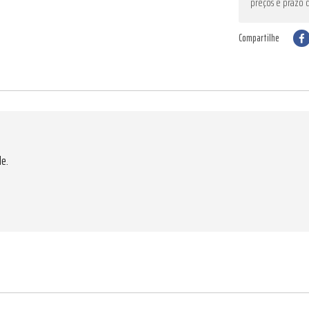
preços e prazo 
Compartilhe
de.