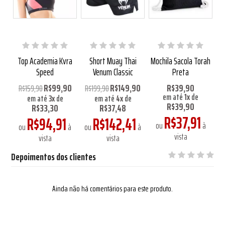
ício
Top Academia Kvra
Short Muay Thai
Mochila Sacola Torah
Mi
o
Speed
Venum Classic
Preta
0
R$99,90
R$149,90
R$39,90
R$159,90
R$199,90
em até
1
x
de
em até
3
x
de
em até
4
x
de
R$39,90
R$33,30
R$37,48
R$37,91
R$94,91
R$142,41
ou
à
à
ou
à
ou
à
vista
vista
vista
Depoimentos dos clientes
Ainda não há comentários para este produto.