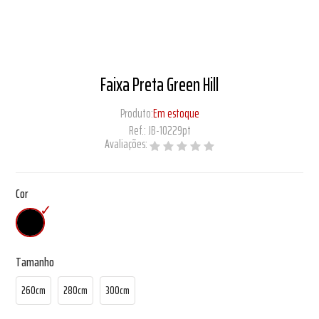
Faixa Preta Green Hill
Produto:
Em estoque
Ref.:
JB-10229pt
Avaliações:
Cor
Tamanho
260cm
280cm
300cm