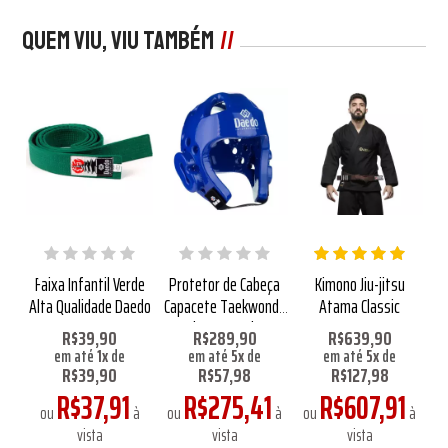
Quem viu, viu também
os
Faixa Infantil Verde
Protetor de Cabeça
Kimono Jiu-jitsu
B
Alta Qualidade Daedo
Capacete Taekwondo
Atama Classic
Daedo Aprovado WT
R$39,90
R$289,90
R$639,90
em até
1
x
de
em até
5
x
de
em até
5
x
de
R$39,90
R$57,98
R$127,98
R$37,91
R$275,41
R$607,91
à
ou
à
ou
à
ou
à
vista
vista
vista