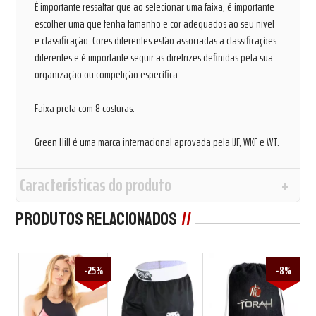
É importante ressaltar que ao selecionar uma faixa, é importante
escolher uma que tenha tamanho e cor adequados ao seu nível
e classificação. Cores diferentes estão associadas a classificações
diferentes e é importante seguir as diretrizes definidas pela sua
organização ou competição específica.
Faixa preta com 8 costuras.
Green Hill é uma marca internacional aprovada pela IJF, WKF e WT.
Características do produto
Produtos Relacionados
8%
-25%
-8%