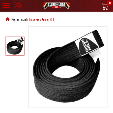
0
Página Inicial
Faixa Preta Green Hill
/