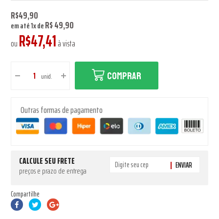
R$49,90
R$ 49,90
em até
1
x
de
R$47,41
ou
à vista
COMPRAR
unid.
Outras formas de pagamento
CALCULE SEU FRETE
ENVIAR
preços e prazo de entrega
Compartilhe