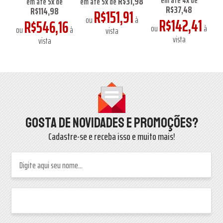
R$31,98
em até
5
x
de
em até
5
x
de
R$37,48
R$114,98
R$151,91
ou
à
R$142,41
R$546,16
ou
à
à
ou
à
vista
vista
vista
Gosta de novidades e promoções?
Cadastre-se e receba isso e muito mais!