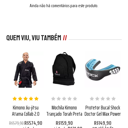
Ainda não há comentários para este produto.
Quem viu, viu também
ha
Kimono Jiu-jitsu
Mochila Kimono
Protetor Bucal Shock
P
ll
Atama Collab 2.0
Trançado Torah Preta
Doctor Gel Max Power
A
90
R$574,90
R$159,90
R$149,90
R$579,90
R
em até
4
x
de