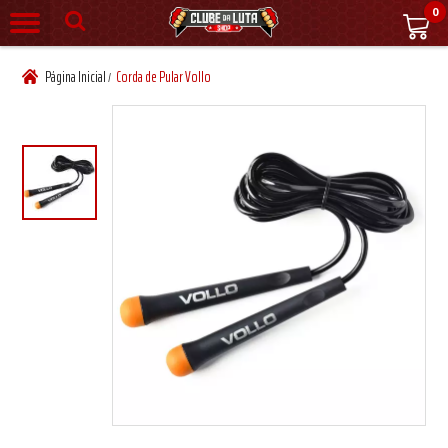
0
Página Inicial
Corda de Pular Vollo
/