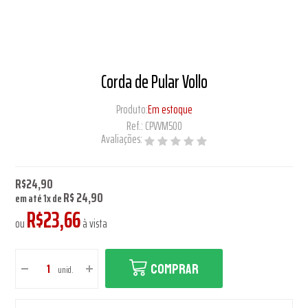
Corda de Pular Vollo
Produto:
Em estoque
Ref.:
CPVVM500
Avaliações:
R$24,90
R$ 24,90
em até
1
x
de
R$23,66
ou
à vista
COMPRAR
unid.