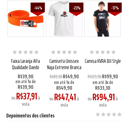
-44%
-23%
-17%
i
Faixa Laranja Alta
Camiseta Unissex
Camisa KVRA BJJ Style
uta
Qualidade Daedo
Naja Extreme Branca
Ma
0
R$39,90
R$49,90
R$99,90
R$89,90
R$129,90
em até
1
x
de
em até
1
x
de
em até
3
x
de
R$39,90
R$49,90
R$33,30
R$37,91
R$47,41
R$94,91
ou
à
à
ou
à
ou
à
vista
vista
vista
Depoimentos dos clientes