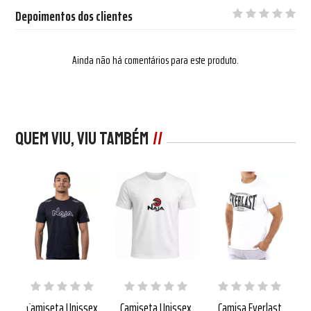
Depoimentos dos clientes
Ainda não há comentários para este produto.
Quem viu, viu também
t
Camiseta Unissex
Camiseta Unissex
Camisa Everlast