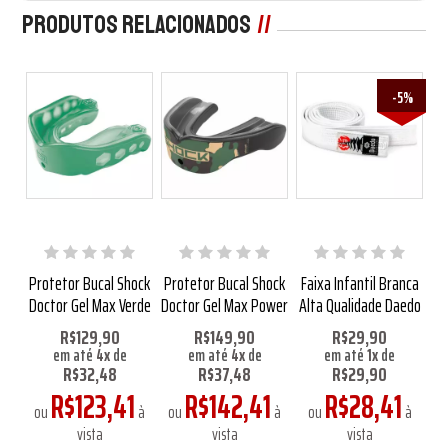
Produtos Relacionados
-5%
ht
Protetor Bucal Shock
Protetor Bucal Shock
Faixa Infantil Branca
P
Doctor Gel Max Verde
Doctor Gel Max Power
Alta Qualidade Daedo
0
R$129,90
R$149,90
R$29,90
em até
4
x
de
em até
4
x
de
em até
1
x
de
,63
em
R$32,48
R$37,48
R$29,90
R$123,41
R$142,41
R$28,41
à
ou
à
ou
à
ou
à
vista
vista
vista