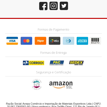
Formas de Pagamento
Formas de Entrega
Segurança e Certificação
Razão Social: Avepa Comércio e Importação de Materiais Esportivos Ltda | CNPJ:
20.062.236/0001-60 | Novo endereço: Rua Teófilo Otoni, 121 Rio de Janeiro RJ |