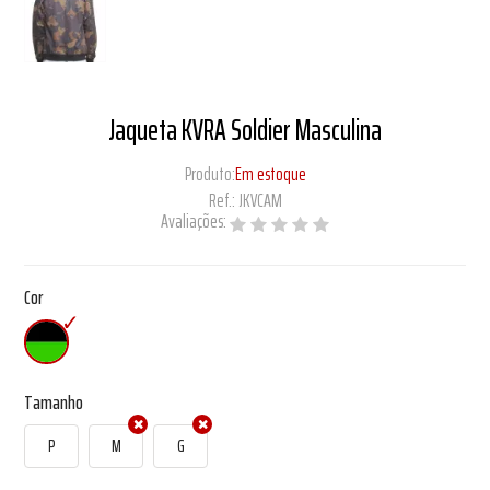
Jaqueta KVRA Soldier Masculina
Produto:
Em estoque
Ref.:
JKVCAM
Avaliações:
Cor
Tamanho
P
M
G