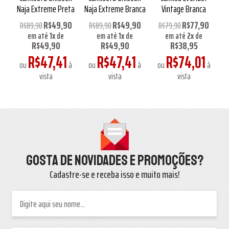
Naja Extreme Preta
Naja Extreme Branca
Vintage Branca
0
R$49,90
R$49,90
R$77,90
R$89,90
R$89,90
R$79,90
em até
1
x
de
em até
1
x
de
em até
2
x
de
R$49,90
R$49,90
R$38,95
R$47,41
R$47,41
R$74,01
à
ou
à
ou
à
ou
à
vista
vista
vista
Gosta de novidades e promoções?
Cadastre-se e receba isso e muito mais!