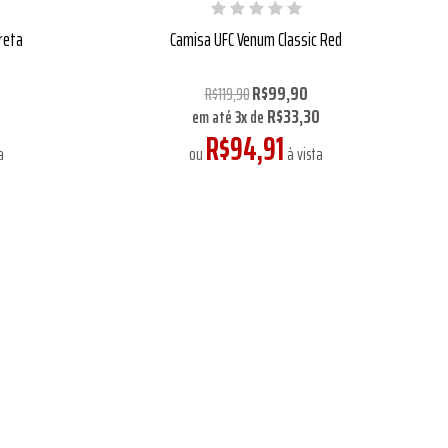
reta
Camisa UFC Venum Classic Red
R$99,90
R$119,90
R$33,30
em até
3
x
de
R$94,91
a
ou
à vista