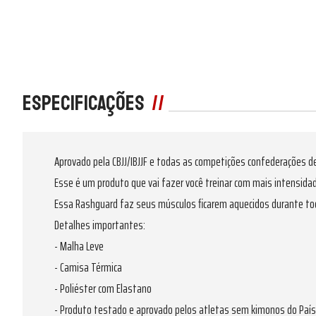
Especificações
Aprovado pela CBJJ/IBJJF e todas as competições confederações de
Esse é um produto que vai fazer você treinar com mais intensida
Essa Rashguard faz seus músculos ficarem aquecidos durante toda 
Detalhes importantes:
- Malha Leve
- Camisa Térmica
- Poliéster com Elastano
- Produto testado e aprovado pelos atletas sem kimonos do País