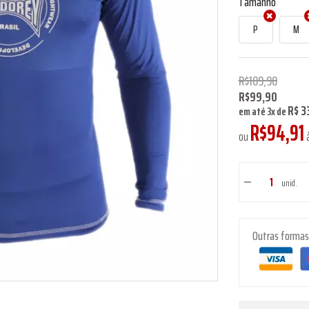
Tamanho
P
M
R$109,90
R$99,90
R$ 3
em até
3
x
de
R$94,91
ou
à
unid.
Outras forma