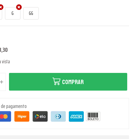
G
GG
3,30
 vista
COMPRAR
s de pagamento