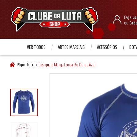
Faça
Lo
ou
Cad
VER TODOS
ARTES MARCIAIS
ACESSÓRIOS
BOTA
Página Inicial
Rashguard Manga Longa Rip Dorey Azul
/