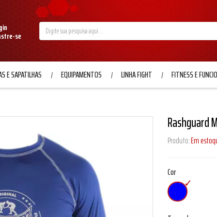
gin
astre-se
S E SAPATILHAS
EQUIPAMENTOS
LINHA FIGHT
FITNESS E FUNCI
Rashguard M
Produto:
Em estoq
Cor