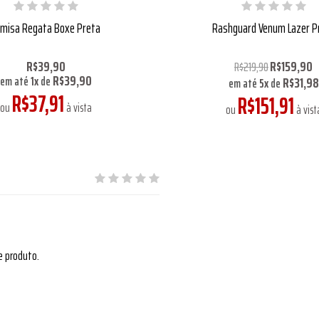
misa Regata Boxe Preta
Rashguard Venum Lazer P
R$39,90
R$159,90
R$219,90
R$39,90
R$31,98
em até
1
x
de
em até
5
x
de
R$37,91
R$151,91
ou
à vista
ou
à vist
e produto.