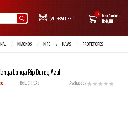
0
Meu Carrinho
(21) 98513-6600
R$0,00
ONAL
KIMONOS
KITS
LUVAS
PROTETORES
anga Longa Rip Dorey Azul
ue
Ref.:
CRRDAZ
Avaliações: