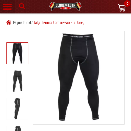
0
Página Inicial
Calça Térmica Compressão Rip Dorey
/