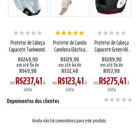
num
Protetor de Cabeça
Protetor de Canela
Protetor de Cabeça
Ca
Capacete Taekwondo
Caneleira Elástica
Capacete Green Hill
Daedo Fit Branco
Daedo
Poise Vermelho
R$249,90
R$129,90
R$289,90
em até
5
x
de
em até
4
x
de
em até
5
x
de
R$49,98
R$32,48
R$57,98
R$237,41
R$123,41
R$275,41
à
ou
à
ou
à
ou
à
vista
vista
vista
Depoimentos dos clientes
Ainda não há comentários para este produto.