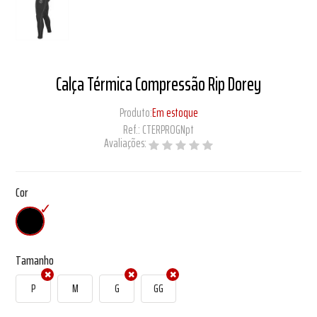
Calça Térmica Compressão Rip Dorey
Produto:
Em estoque
Ref.:
CTERPROGNpt
Avaliações:
Cor
Tamanho
P
M
G
GG