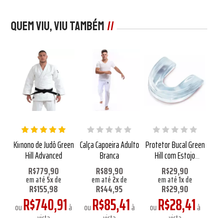
Quem viu, viu também
st
Kimono de Judô Green
Calça Capoeira Adulto
Protetor Bucal Green
Hill Advanced
Branca
Hill com Estojo
Transparente
90
R$779,90
R$89,90
R$29,90
R
em até
5
x
de
em até
2
x
de
em até
1
x
de
R$155,98
R$44,95
R$29,90
R$740,91
R$85,41
R$28,41
1
ou
à
ou
à
ou
à
à
o
vista
vista
vista