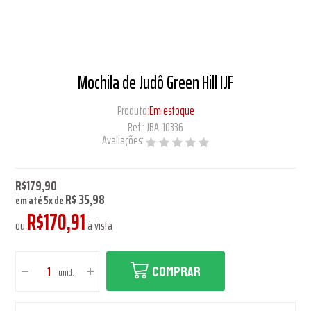
Mochila de Judô Green Hill IJF
Produto:
Em estoque
Ref.:
JBA-10336
Avaliações:
R$179,90
R$ 35,98
em até
5
x
de
R$170,91
ou
à vista
COMPRAR
unid.