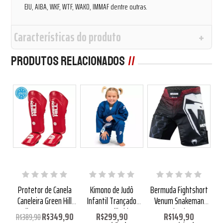
EJU, AIBA, WKF, WTF, WAKO, IMMAF dentre outras.
Características do produto
Produtos Relacionados
0%
vra
Protetor de Canela
Kimono de Judô
Bermuda Fightshort
B
nca
Caneleira Green Hill
Infantil Trançado
Venum Snakeman
St
Full Contact WAKO
Green Hill Kids
Eletric
R$349,90
R$299,90
R$149,90
R$389,90