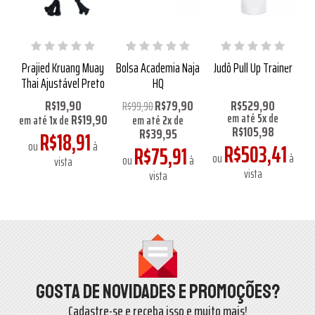
rah
Prajied Kruang Muay
Bolsa Academia Naja
Judô Pull Up Trainer
Mo
Thai Ajustável Preto
HQ
R$19,90
R$79,90
R$529,90
R$99,90
R$19,90
em até
5
x
de
em até
1
x
de
em até
2
x
de
R$105,98
R$39,95
R$18,91
ou
à
R$503,41
R$75,91
à
ou
à
ou
à
vista
vista
vista
Gosta de novidades e promoções?
Cadastre-se e receba isso e muito mais!