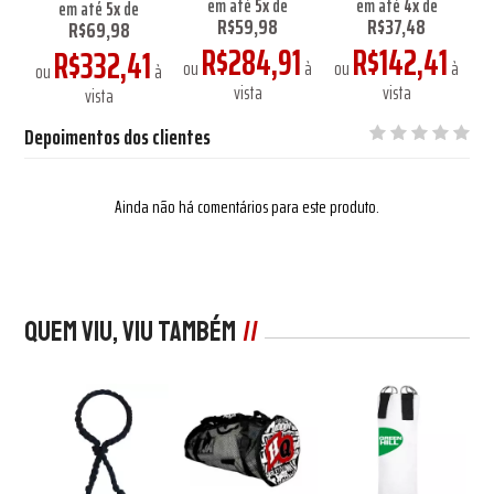
em até
5
x
de
em até
4
x
de
em até
5
x
de
R$59,98
R$37,48
R$69,98
1
R$284,91
R$142,41
R$332,41
à
ou
à
ou
à
o
ou
à
vista
vista
vista
Depoimentos dos clientes
Ainda não há comentários para este produto.
Quem viu, viu também