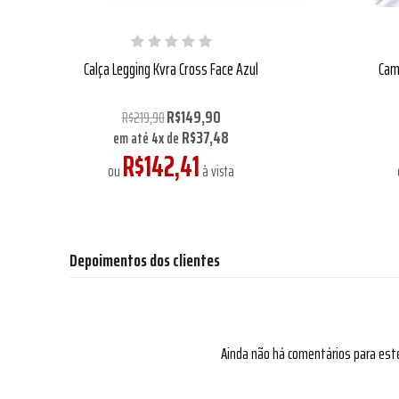
Calça Legging Kvra Cross Face Azul
Cam
R$149,90
R$219,90
R$37,48
em até
4
x
de
R$142,41
ou
à vista
Depoimentos dos clientes
Ainda não há comentários para est