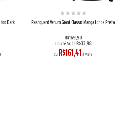
too Dark
Rashguard Venum Giant Classic Manga Longa Preta
R$169,90
R$33,98
em até
5
x
de
R$161,41
a
ou
à vista