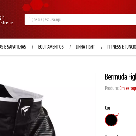
gin
astre-se
S E SAPATILHAS
EQUIPAMENTOS
LINHA FIGHT
FITNESS E FUNCI
Bermuda Fig
Produto:
Em estoq
Cor