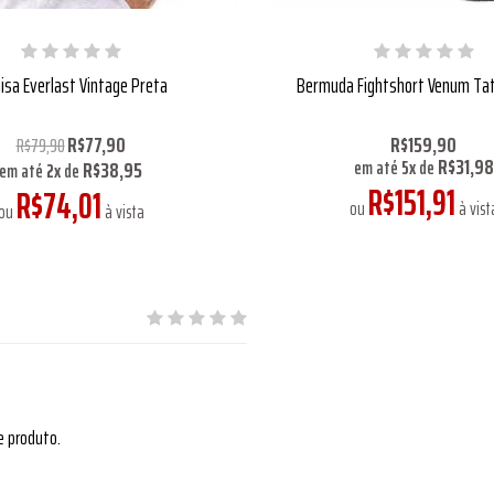
isa Everlast Vintage Preta
Bermuda Fightshort Venum Tat
R$77,90
R$159,90
R$79,90
R$31,98
R$38,95
em até
5
x
de
em até
2
x
de
R$151,91
R$74,01
ou
à vist
ou
à vista
e produto.