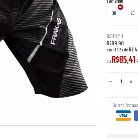
Tamanho
38
40
R$119,90
R$89,90
R$ 4
em até
2
x
de
R$85,41
ou
à
unid.
Outras forma