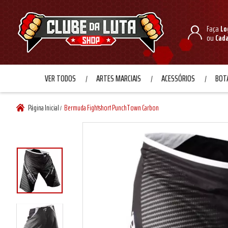
Faça
Lo
ou
Cad
VER TODOS
ARTES MARCIAIS
ACESSÓRIOS
BOTA
Página Inicial
Bermuda Fightshort PunchTown Carbon
/