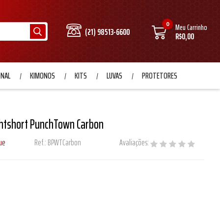
0
Meu Carrinho
(21) 98513-6600
R$0,00
ONAL
KIMONOS
KITS
LUVAS
PROTETORES
htshort PunchTown Carbon
ue
Ref.:
BPWTCarbon
Avaliações: