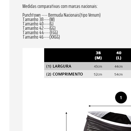
Medidas comparativas com marcas nacionais:
Punchtown ---- Bermuda Nacionais(tipo Venum)
Tamanho 38----(M)
Tamanho 40----(G)
Tamanho 42----(GG)
Tamanho 44----(EGG)
Tamanho 46----(XXGG)