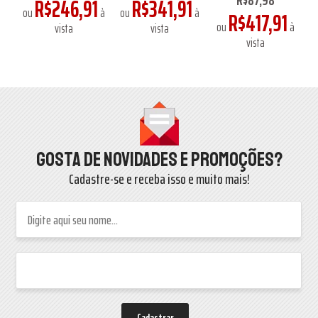
R$246,91
R$341,91
ou
à
ou
à
R$417,91
à
ou
à
vista
vista
vista
Gosta de novidades e promoções?
Cadastre-se e receba isso e muito mais!