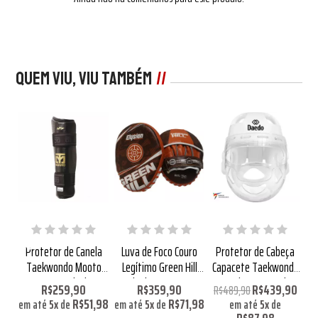
Quem viu, viu também
Protetor de Canela
Luva de Foco Couro
Protetor de Cabeça
Taekwondo Mooto
Legítimo Green Hill
Capacete Taekwondo
o
Extera Black
Elysian Marrom
Daedo com Grade
R$259,90
R$359,90
R$439,90
R$489,90
Aprovado pela WT
Aprovado WT
R$51,98
R$71,98
em até
5
x
de
em até
5
x
de
em até
5
x
de
R$87,98