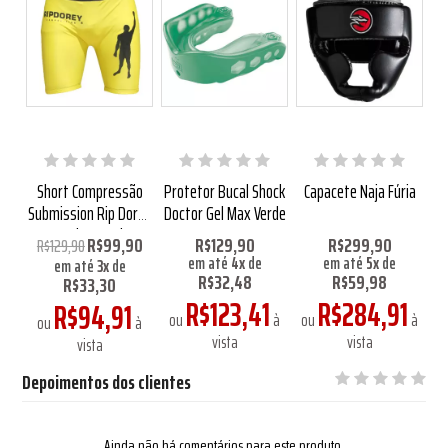
3%
uay
Short Compressão
Protetor Bucal Shock
Capacete Naja Fúria
P
anja
Submission Rip Dorey
Doctor Gel Max Verde
Th
No Gi Amarelo
R$99,90
R$129,90
R$299,90
R$129,90
,90
em até
4
x
de
em até
5
x
de
em até
3
x
de
em
R$32,48
R$59,98
R$33,30
à
R$123,41
R$284,91
R$94,91
ou
à
ou
à
ou
à
vista
vista
vista
Depoimentos dos clientes
Ainda não há comentários para este produto.