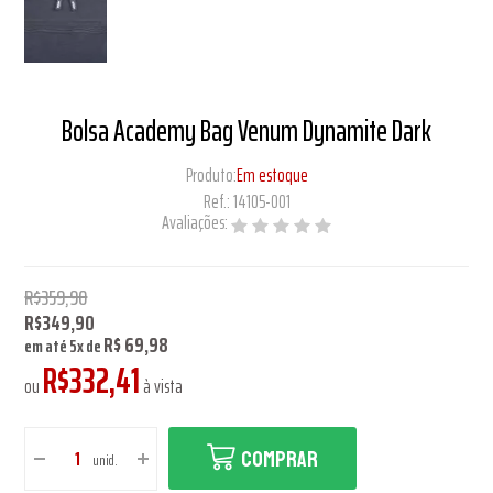
Bolsa Academy Bag Venum Dynamite Dark
Produto:
Em estoque
Ref.:
14105-001
Avaliações:
R$359,90
R$349,90
R$ 69,98
em até
5
x
de
R$332,41
ou
à vista
COMPRAR
unid.