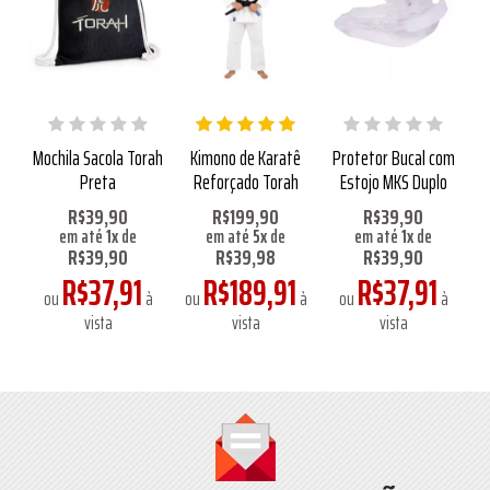
tsu
Mochila Sacola Torah
Kimono de Karatê
Protetor Bucal com
Ca
anca
Preta
Reforçado Torah
Estojo MKS Duplo
Ri
R$39,90
R$199,90
R$39,90
em até
1
x
de
em até
5
x
de
em até
1
x
de
R$39,90
R$39,98
R$39,90
1
R$37,91
R$189,91
R$37,91
à
ou
à
ou
à
ou
à
o
vista
vista
vista