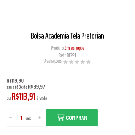
Bolsa Academia Tela Pretorian
Produto:
Em estoque
Ref.:
BEPPT
Avaliações:
R$119,90
R$ 39,97
em até
3
x
de
R$113,91
ou
à vista
COMPRAR
unid.