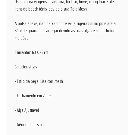
Usada para viagens, academia, Jiu Jitsu, boxe, muay thai e até
itens de beach tênis, devido a sua Tela Mesh.
A bolsa é leve, não deixa odor e evita sujeiras como pó e areia.
Fácil de guardar e carregar devido as suas alças e sua estrutura
maleável.
Tamanho: 60 X 25 cm
Características:
- Estilo da peça: Lisa com mesh
- Fechamento em Zíper
- Alça Ajustável
- Gênero: Unissex