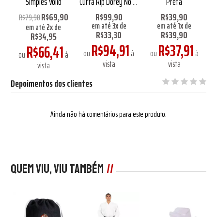
Simples Vollo
Curta Rip Dorey No Gi
Preta
Marrom
R$69,90
R$99,90
R$39,90
R$79,90
em até
3
x
de
em até
1
x
de
em até
2
x
de
R$33,30
R$39,90
R$34,95
R$94,91
R$37,91
R$66,41
à
ou
à
ou
à
ou
à
vista
vista
vista
Depoimentos dos clientes
Ainda não há comentários para este produto.
Quem viu, viu também