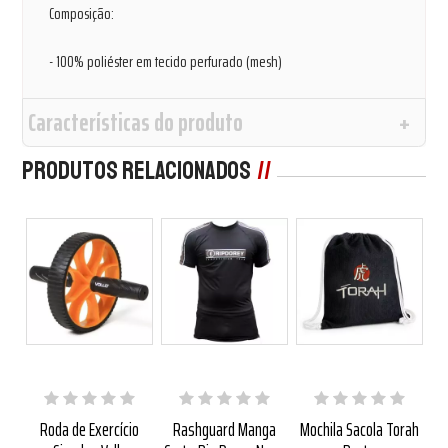
Composição:
- 100% poliéster em tecido perfurado (mesh)
Características do produto
Produtos Relacionados
3%
oxa
Roda de Exercício
Rashguard Manga
Mochila Sacola Torah
Ra